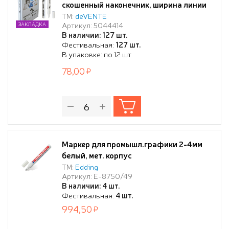
скошенный наконечник, ширина линии
письма до 4 мм, белый матовый,
ТМ:
deVENTE
Артикул: 5044414
ЗАКЛАДКА
круглый корпус
В наличии: 127 шт.
Фестивальная:
127 шт.
В упаковке: по 12 шт
78,00
Маркер для промышл.графики 2-4мм
белый, мет. корпус
ТМ:
Edding
Артикул: E-8750/49
В наличии: 4 шт.
Фестивальная:
4 шт.
994,50