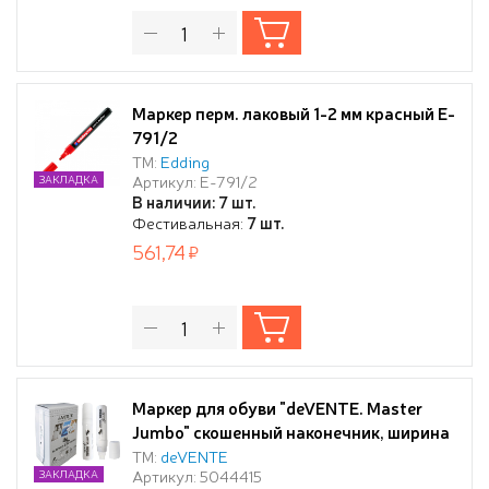
Маркер перм. лаковый 1-2 мм красный E-
791/2
ТМ:
Edding
Артикул: E-791/2
ЗАКЛАДКА
В наличии: 7 шт.
Фестивальная:
7 шт.
561,74
Маркер для обуви "deVENTE. Master
Jumbo" скошенный наконечник, ширина
линии письма до 14 мм, цвет - белый
ТМ:
deVENTE
Артикул: 5044415
ЗАКЛАДКА
матовый, круглый корпус увеличенного