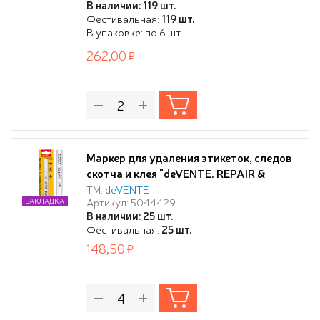
В наличии: 119 шт.
диаметра, увеличенный запас чернил
Фестивальная:
119 шт.
В упаковке: по 6 шт
262,00
Маркер для удаления этикеток, следов
скотча и клея "deVENTE. REPAIR &
CRAFT. Remover" круглый корпус,
ТМ:
deVENTE
Артикул: 5044429
ЗАКЛАДКА
пулевидный наконечник, в блистерной
В наличии: 25 шт.
упаковке
Фестивальная:
25 шт.
148,50