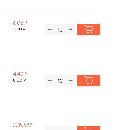
6,05
11,00
4,40
8,00
226,52