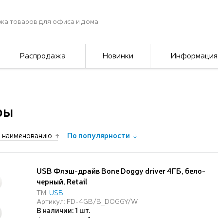
жа товаров для офиса и дома
Распродажа
Новинки
Информация
ры
 наименованию
По популярности
USB Флэш-драйв Bone Doggy driver 4ГБ, бело-
черный, Retail
ТМ:
USB
Артикул: FD-4GB/B_DOGGY/W
В наличии: 1 шт.