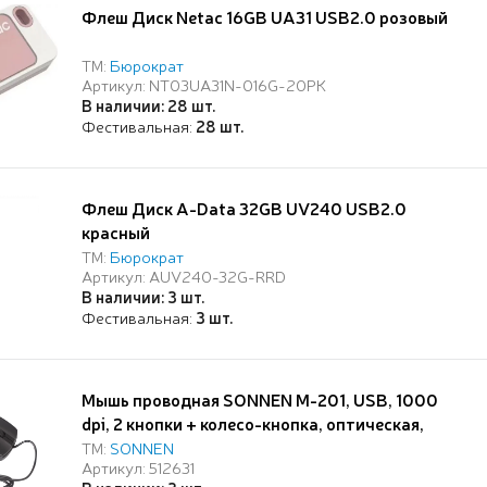
Флеш Диск Netac 16GB UA31 USB2.0 розовый
ТМ:
Бюрократ
Артикул: NT03UA31N-016G-20PK
В наличии: 28 шт.
Фестивальная:
28 шт.
Флеш Диск A-Data 32GB UV240 USB2.0
красный
ТМ:
Бюрократ
Артикул: AUV240-32G-RRD
В наличии: 3 шт.
Фестивальная:
3 шт.
Мышь проводная SONNEN М-201, USB, 1000
dpi, 2 кнопки + колесо-кнопка, оптическая,
черная
ТМ:
SONNEN
Артикул: 512631