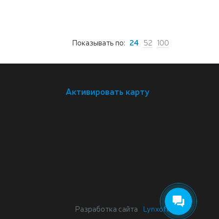
Показывать по:
24
52
100
Активировать карту
Разработка сайта
Lynxoft