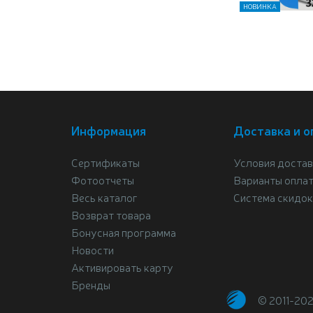
НОВИНКА
Информация
Доставка и о
Сертификаты
Условия достав
Фотоотчеты
Варианты опла
Весь каталог
Система скидок
Возврат товара
Бонусная программа
Новости
Активировать карту
Бренды
© 2011-20