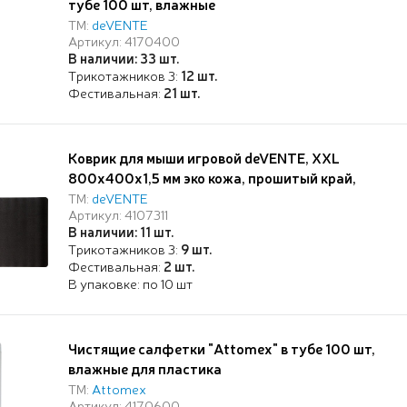
тубе 100 шт, влажные
ТМ:
deVENTE
Артикул: 4170400
В наличии: 33 шт.
Трикотажников 3:
12 шт.
Фестивальная:
21 шт.
Коврик для мыши игровой deVENTE, XXL
800x400x1,5 мм эко кожа, прошитый край,
нескользящая основа
ТМ:
deVENTE
Артикул: 4107311
В наличии: 11 шт.
Трикотажников 3:
9 шт.
Фестивальная:
2 шт.
В упаковке: по 10 шт
Чистящие салфетки "Attomex" в тубе 100 шт,
влажные для пластика
ТМ:
Attomex
Артикул: 4170600