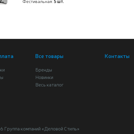
Фестивальная:
5 шт.
плата
Все товары
Контакты
ки
Бренды
ты
Новинки
Весь каталог
26 Группа компаний «Деловой Стиль»