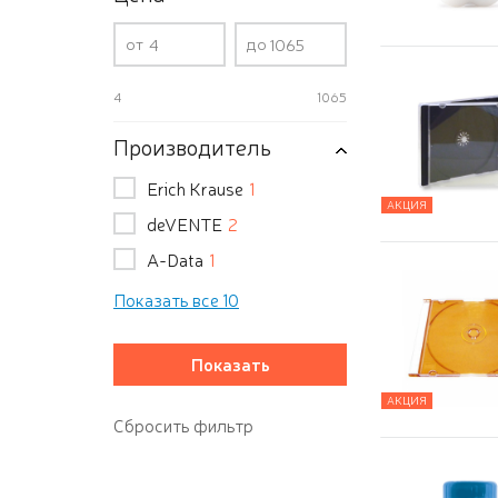
от
до
4
1065
Производитель
Erich Krause
1
АКЦИЯ
deVENTE
2
A-Data
1
Показать все 10
АКЦИЯ