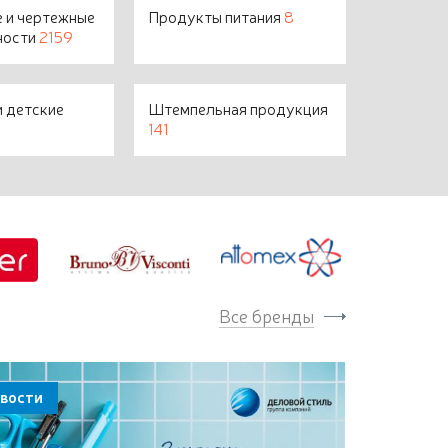
 и чертежные
Продукты питания
8
ности
2159
 детские
Штемпельная продукция
141
Все бренды
вости