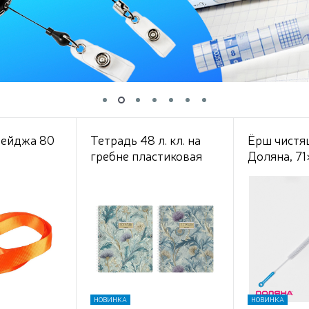
бейджа 80
Тетрадь 48 л. кл. на
Ёрш чистя
гребне пластиковая
Доляна, 71
обложка "Дыхание
цветов" А5ф 60-65г/
кв.м пласт.обл. 300мкм
с печатью 2 диз. в
блоке
НОВИНКА
НОВИНКА