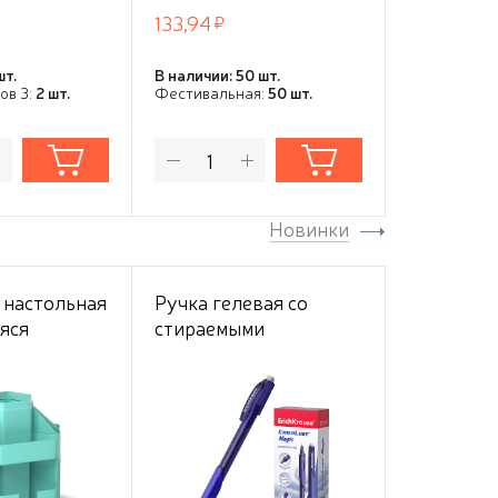
133,94
131,40
шт.
В наличии: 50 шт.
В наличии: 3
ов 3:
2 шт.
Фестивальная:
50 шт.
Фестивальн
Новинки
 настольная
Ручка гелевая сo
Рюкзак Er
яся
стираемыми
EasyLine®
ая
чернилами
отделени
® Office,
ErichKrause®
Tropical
t, мятный
ErgoLine® Magic, цвет
чернил синий (в
коробке)