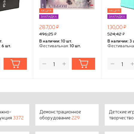
ля кистей,
АКЦИЯ
АКЦИЯ
льная
ЗАКЛАДКА
ЗАКЛАДКА
287,00
130,00
496,25
524,42
т.
В наличии: 10 шт.
В наличии: 3 
:
6 шт.
Фестивальная:
10 шт.
Фестивальна
ажно-
Демонстрационное
Детские иг
дукция
3372
оборудование
229
творчеств