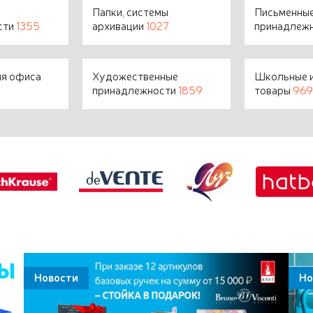
Папки, системы
Письменные
сти
1355
архивации
1027
принадлеж
ля офиса
Художественные
Школьные и
принадлежности
1859
товары
969
Новости
Но