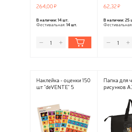
264,00
62,32
В наличии: 14 шт.
В наличии: 25 
Фестивальная:
14 шт.
Фестивальная
Наклейка - оценки 150
Папка для 
шт "deVENTE" 5
рисунков А
дизайнов
"deVENTE. W
(467x338x1
мкм, с рег
ручками, с
расширением
внутренним