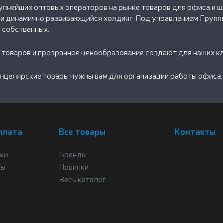
пнейших оптовых операторов на рынке товаров для офиса и шк
и динамично развивающийся холдинг. Под управлением Группы
7 собственных.
 товаров и прозрачное ценообразование создают для наших к
нцелярские товары нужны вам для организации работы офиса, 
плата
Все товары
Контакты
ки
Бренды
ты
Новинки
Весь каталог