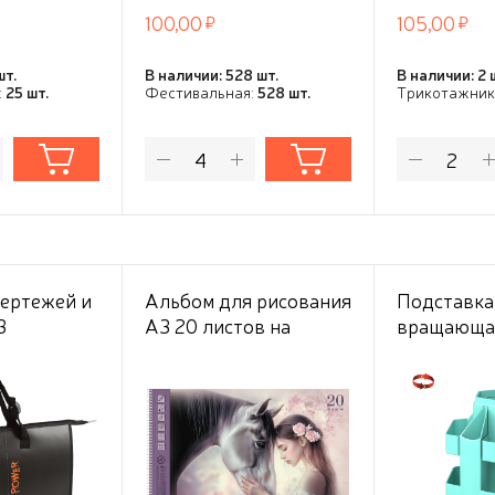
100,00
105,00
шт.
В наличии: 528 шт.
В наличии: 2 
:
25 шт.
Фестивальная:
528 шт.
Трикотажник
чертежей и
Альбом для рисования
Подставка
3
А3 20 листов на
вращающа
ild Power"
спирали "Между нами
пластиков
00 мм) 500
магия" и
ErichKrause
улируемыми
художественных
Pastel Min
работ 220гр жесткая
 10 см, с
подложка
 карманом