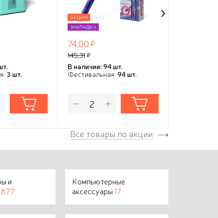
АКЦИЯ
АКЦИЯ
ЗАКЛАДКА
ЗАКЛАДКА
74,00
1 025,00
145,31
3 840,48
шт.
В наличии: 94 шт.
В наличии: 1
я:
3 шт.
Фестивальная:
94 шт.
Фестивальн
Все товары по акции
ры и
Компьютерные
о
877
аксессуары
17