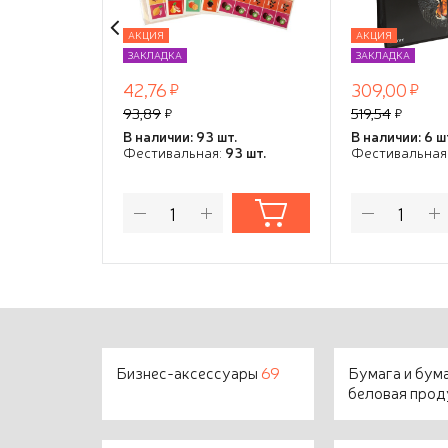
на молнии д
с рисунком,
АКЦИЯ
АКЦИЯ
индивидуа
ЗАКЛАДКА
ЗАКЛАДКА
упаковка
42,76
309,00
93,89
519,54
В наличии: 93 шт.
В наличии: 6 ш
Фестивальная:
93 шт.
Фестивальная
Бизнес-аксессуары
69
Бумага и бум
беловая про