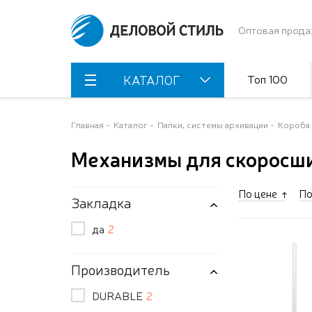
Оптовая прода
Топ 100
КАТАЛОГ
Главная
Каталог
Папки, системы архивации
Короба 
Механизмы для скоросш
По цене
По
Закладка
да
2
Производитель
DURABLE
2