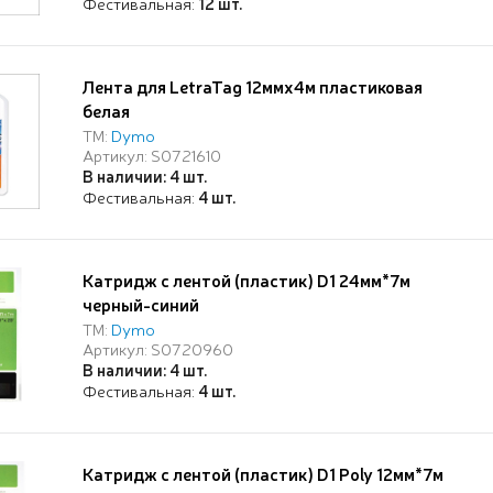
Фестивальная:
12 шт.
Лента для LetraTag 12ммх4м пластиковая
белая
ТМ:
Dymo
Артикул: S0721610
В наличии: 4 шт.
Фестивальная:
4 шт.
Катридж с лентой (пластик) D1 24мм*7м
черный-синий
ТМ:
Dymo
Артикул: S0720960
В наличии: 4 шт.
Фестивальная:
4 шт.
Катридж с лентой (пластик) D1 Poly 12мм*7м