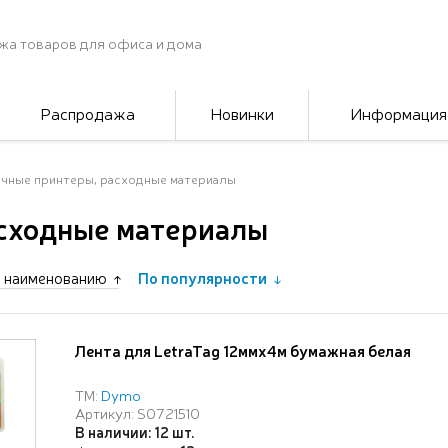
жа товаров для офиса и дома
Распродажа
Новинки
Информация
чные принтеры, расходные материалы
асходные материалы
 наименованию
По популярности
Лента для LetraTag 12ммх4м бумажная белая
ТМ:
Dymo
Артикул: S0721510
В наличии: 12 шт.