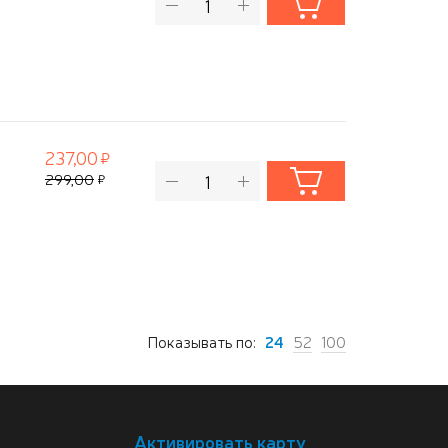
237,00
299,00
Показывать по:
24
52
100
Активировать карту