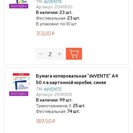
синий, черный) в картонной папке
ТМ:
deVENTE
Артикул: 2041900
ЗАКЛАДКА
В наличии: 23 шт.
Фестивальная:
23 шт.
В упаковке: по 10 шт
313,00
Бумага копировальная "deVENTE" A4
50 л в картонной коробке, синяя
ТМ:
deVENTE
Артикул: 2041300
ЗАКЛАДКА
В наличии: 99 шт.
Трикотажников 3:
25 шт.
Фестивальная:
74 шт.
189,50