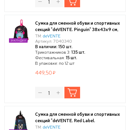
Сумка для сменной обуви и спортивных
секций "deVENTE. Pinguin" 38x43x9 см,
водоотталкивающая ткань, дно с
ТМ:
deVENTE
Артикул: 7040340
ЗАКЛАДКА
расширением 9 см, карман на молнии,
В наличии: 150 шт.
на веревочной завязке, с ручками
Трикотажников 3:
135 шт.
Фестивальная:
15 шт.
В упаковке: по 12 шт
449,50
Сумка для сменной обуви и спортивных
секций "deVENTE. Red Label.
Anonymous" 33x46 см, плотный
ТМ:
deVENTE