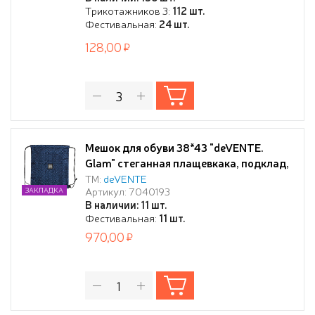
Трикотажников 3:
112 шт.
Фестивальная:
24 шт.
128,00
Мешок для обуви 38*43 "deVENTE.
Glam" стеганная плащевкака, подклад,
на верев.завязки
ТМ:
deVENTE
Артикул: 7040193
ЗАКЛАДКА
В наличии: 11 шт.
Фестивальная:
11 шт.
970,00