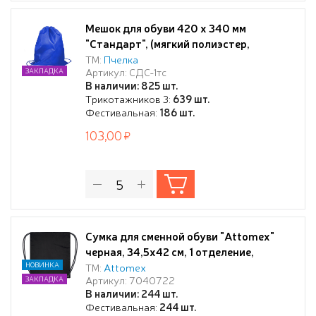
Мешок для обуви 420 х 340 мм
"Стандарт", (мягкий полиэстер,
плотность 210 D), синий
ТМ:
Пчелка
Артикул: СДС-1тс
ЗАКЛАДКА
В наличии: 825 шт.
Трикотажников 3:
639 шт.
Фестивальная:
186 шт.
103,00
Сумка для сменной обуви "Attomex"
черная, 34,5x42 см, 1 отделение,
водоотталкивающая ткань, на
НОВИНКА
ТМ:
Attomex
Артикул: 7040722
ЗАКЛАДКА
веревочной завязке,
В наличии: 244 шт.
Фестивальная:
244 шт.