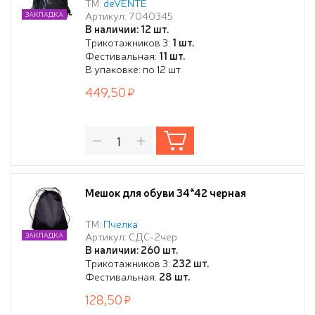
38x43x9 см, водоотталкивающая
ТМ:
deVENTE
Артикул: 7040345
ЗАКЛАДКА
ткань, дно с расширением 9 см,
В наличии: 12 шт.
большой карман на молнии, на
Трикотажников 3:
1 шт.
веревочной завязке, с ручками
Фестивальная:
11 шт.
В упаковке: по 12 шт
449,50
Мешок для обуви 34*42 черная
ТМ:
Пчелка
Артикул: СДС-2чер
ЗАКЛАДКА
В наличии: 260 шт.
Трикотажников 3:
232 шт.
Фестивальная:
28 шт.
128,50