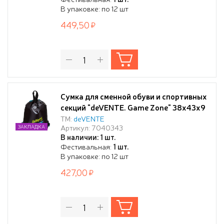
В упаковке: по 12 шт
449,50
Сумка для сменной обуви и спортивных
секций "deVENTE. Game Zone" 38x43x9
см, водоотталкивающая ткань, дно с
ТМ:
deVENTE
Артикул: 7040343
ЗАКЛАДКА
расширением 9 см, большой карман на
В наличии: 1 шт.
молнии, на веревочной завязке, с
Фестивальная:
1 шт.
ручками
В упаковке: по 12 шт
427,00