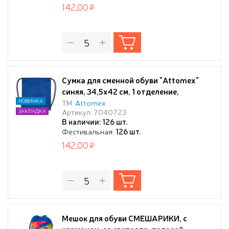
142,00
Сумка для сменной обуви "Attomex"
синяя, 34,5x42 см, 1 отделение,
водоотталкивающая ткань, на
НОВИНКА
ТМ:
Attomex
Артикул: 7040723
ЗАКЛАДКА
веревочной завязке,
В наличии: 126 шт.
Фестивальная:
126 шт.
142,00
Мешок для обуви СМЕШАРИКИ, с