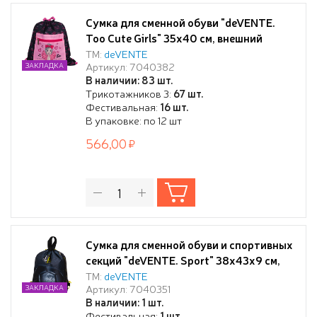
Сумка для сменной обуви "deVENTE.
Too Cute Girls" 35x40 см, внешний
карман на молнии, на толстой
ТМ:
deVENTE
Артикул: 7040382
ЗАКЛАДКА
веревочной завязке
В наличии: 83 шт.
Трикотажников 3:
67 шт.
Фестивальная:
16 шт.
В упаковке: по 12 шт
566,00
Сумка для сменной обуви и спортивных
секций "deVENTE. Sport" 38x43x9 см,
водоотталкивающая ткань, дно с
ТМ:
deVENTE
Артикул: 7040351
ЗАКЛАДКА
расширением 9 см, карман на молнии,
В наличии: 1 шт.
на веревочной завязке, с ручками
Фестивальная:
1 шт.