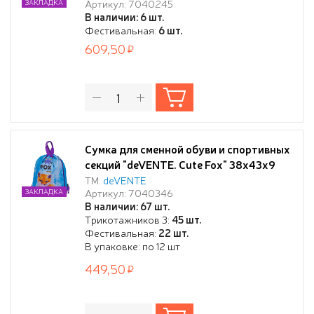
Артикул: 7040245
ЗАКЛАДКА
веревочной завязке
В наличии: 6 шт.
Фестивальная:
6 шт.
609,50
Сумка для сменной обуви и спортивных
секций "deVENTE. Cute Fox" 38x43x9
см, водоотталкивающая ткань, дно с
ТМ:
deVENTE
Артикул: 7040346
ЗАКЛАДКА
расширением 9 см, карман на молнии,
В наличии: 67 шт.
на веревочной завязке, с ручками
Трикотажников 3:
45 шт.
Фестивальная:
22 шт.
В упаковке: по 12 шт
449,50