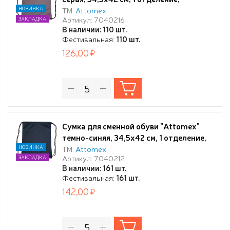
водоотталкивающая ткань, на
НОВИНКА
ТМ:
Attomex
Артикул: 7040216
ЗАКЛАДКА
веревочной завязке,
В наличии: 110 шт.
Фестивальная:
110 шт.
126,00
Сумка для сменной обуви "Attomex"
темно-синяя, 34,5x42 см, 1 отделение,
водоотталкивающая ткань, на
НОВИНКА
ТМ:
Attomex
Артикул: 7040212
ЗАКЛАДКА
веревочной завязке,
В наличии: 161 шт.
Фестивальная:
161 шт.
142,00