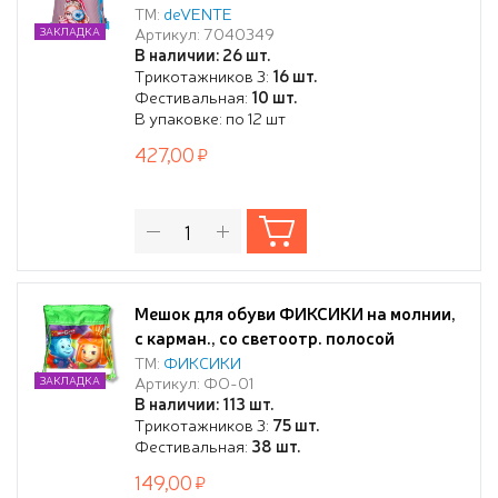
см, водоотталкивающая ткань, дно с
ТМ:
deVENTE
Артикул: 7040349
ЗАКЛАДКА
расширением 9 см, карман на молнии,
В наличии: 26 шт.
на веревочной завязке, с ручками
Трикотажников 3:
16 шт.
Фестивальная:
10 шт.
В упаковке: по 12 шт
427,00
Мешок для обуви ФИКСИКИ на молнии,
с карман., со светоотр. полосой
ТМ:
ФИКСИКИ
Артикул: ФО-01
ЗАКЛАДКА
В наличии: 113 шт.
Трикотажников 3:
75 шт.
Фестивальная:
38 шт.
149,00