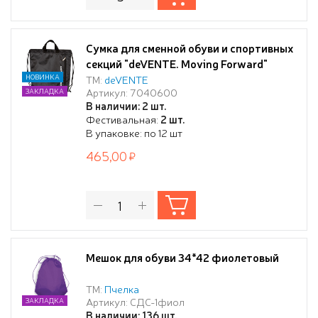
Сумка для сменной обуви и спортивных
секций "deVENTE. Moving Forward"
38x43x9 см, износостойкий полиэстер
НОВИНКА
ТМ:
deVENTE
Артикул: 7040600
ЗАКЛАДКА
с водоотталкивающей пропиткой, 1
В наличии: 2 шт.
просторное отделение, большой
Фестивальная:
2 шт.
передний карман на молнии, дно с
В упаковке: по 12 шт
расширением 9 см, на веревочной
465,00
завязке, с текст
Мешок для обуви 34*42 фиолетовый
ТМ:
Пчелка
Артикул: СДС-1фиол
ЗАКЛАДКА
В наличии: 136 шт.