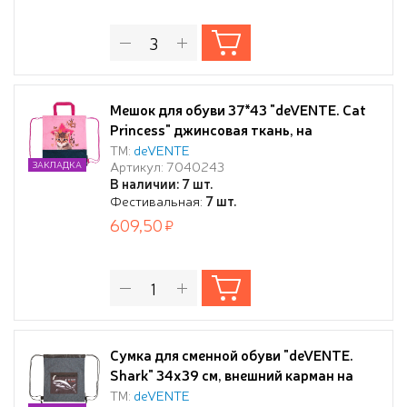
Мешок для обуви 37*43 "deVENTE. Cat
Princess" джинсовая ткань, на
верев.завязке, текст.ручка
ТМ:
deVENTE
Артикул: 7040243
ЗАКЛАДКА
В наличии: 7 шт.
Фестивальная:
7 шт.
609,50
Сумка для сменной обуви "deVENTE.
Shark" 34x39 см, внешний карман на
молнии, джинсовая ткань, на толстой
ТМ:
deVENTE