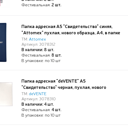
Фестивальная:
2 шт.
Папка адресная А5 "Свидетельство" синяя,
"Attomex" пухлая, нового образца, А4, в папке
со сгибом, матовая экокожа, с тиснением
ТМ:
Attomex
Артикул: 3078312
фольгой, с ПВХ вкладышем, индивидаульная
В наличии: 8 шт.
упаковка
Фестивальная:
8 шт.
В упаковке: по 10 шт
Папка адресная "deVENTE" A5
"Свидетельство" черная, пухлая, нового
образца формата A4, экокожа, с тиснением
ТМ:
deVENTE
Артикул: 3078310
фольгой, в папке со сгибом, с ПВХ вкладышем,
В наличии: 4 шт.
индивидаульная упаковка
Фестивальная:
4 шт.
В упаковке: по 10 шт