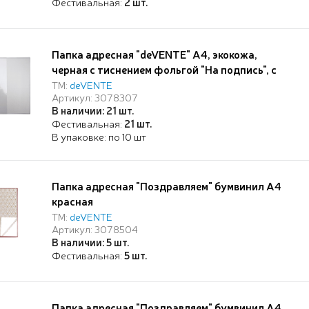
Фестивальная:
2 шт.
Папка адресная "deVENTE" A4, экокожа,
черная с тиснением фольгой "На подпись", с
ПВХ клапанами, пухлая, индивидуальная
ТМ:
deVENTE
Артикул: 3078307
упаковка
В наличии: 21 шт.
Фестивальная:
21 шт.
В упаковке: по 10 шт
Папка адресная "Поздравляем" бумвинил А4
красная
ТМ:
deVENTE
Артикул: 3078504
В наличии: 5 шт.
Фестивальная:
5 шт.
Папка адресная "Поздравляем" бумвинил А4