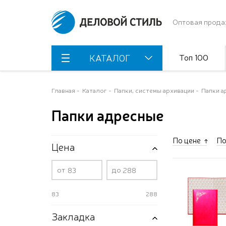
Оптовая прода
Топ 100
КАТАЛОГ
Главная
Каталог
Папки, системы архивации
Папки а
Папки адресные
По цене
По
Цена
от
до
83
288
Закладка