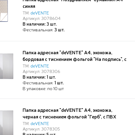
синяя
ТМ:
deVENTE
Артикул: 3078604
В наличии: 3 шт.
Фестивальная:
3 шт.
Папка адресная "deVENTE" A4, экокожа,
бордовая с тиснением фольгой "На подпись", с
ПВХ клапанами, пухлая, индивидуальная
ТМ:
deVENTE
Артикул: 3078306
упаковка
В наличии: 1 шт.
Фестивальная:
1 шт.
В упаковке: по 10 шт
Папка адресная "deVENTE" A4, экокожа,
черная с тиснением фольгой "Герб", с ПВХ
клапанами, пухлая, индивидуальная упаковка
ТМ:
deVENTE
Артикул: 3078305
В наличии: 5 шт.