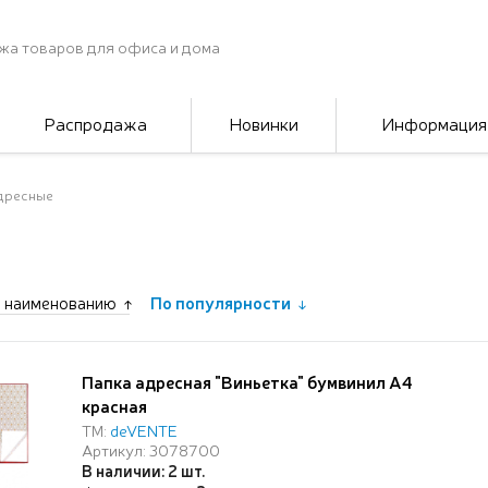
жа товаров для офиса и дома
Распродажа
Новинки
Информация
дресные
 наименованию
По популярности
Папка адресная "Виньетка" бумвинил А4
красная
ТМ:
deVENTE
Артикул: 3078700
В наличии: 2 шт.