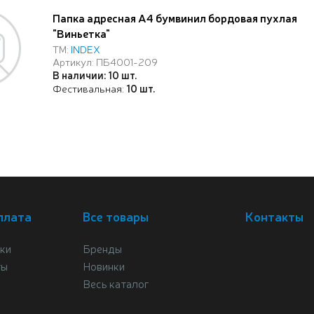
Папка адресная A4 бумвинил бордовая пухлая
"Виньетка"
ТМ:
INDEX
Артикул: ПБ4001-209
В наличии: 10 шт.
Фестивальная:
10 шт.
плата
Все товары
Контакты
ки
Бренды
ты
Новинки
Весь каталог