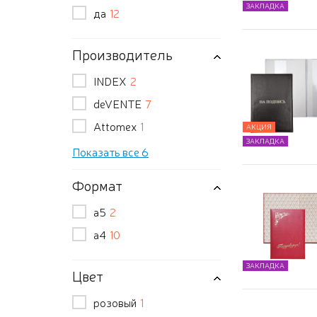
ЗАКЛАДКА
да
12
Производитель
INDEX
2
deVENTE
7
Attomex
1
АКЦИЯ
ЗАКЛАДКА
Показать все 6
Формат
а5
2
а4
10
ЗАКЛАДКА
Цвет
розовый
1