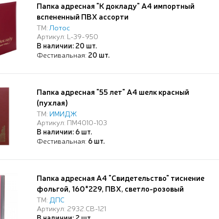
Папка адресная "К докладу" А4 импортный
вспененный ПВХ ассорти
ТМ:
Лотос
Артикул: L-39-950
В наличии: 20 шт.
Фестивальная:
20 шт.
Папка адресная "55 лет" А4 шелк красный
(пухлая)
ТМ:
ИМИДЖ
Артикул: ПМ4010-103
В наличии: 6 шт.
Фестивальная:
6 шт.
Папка адресная А4 "Свидетельство" тиснение
фольгой, 160*229, ПВХ, светло-розовый
ТМ:
ДПС
Артикул: 2932.СВ-121
В наличии: 2 шт.