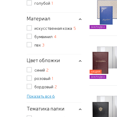
голубой
1
Материал
искусственная кожа
5
ЗАКЛАДКА
бумвинил
4
пвх
3
Цвет обложки
синий
2
АКЦИЯ
ЗАКЛАДКА
розовый
1
бордовый
2
Показать все 6
Тематика папки