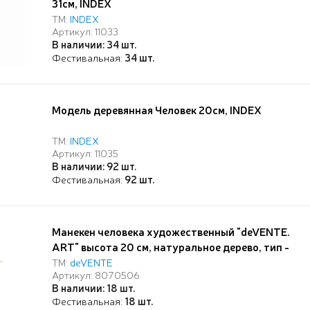
31см, INDEX
ТМ:
INDEX
Артикул: 11033
В наличии: 34 шт.
Фестивальная:
34 шт.
Модель деревянная Человек 20см, INDEX
ТМ:
INDEX
Артикул: 11035
В наличии: 92 шт.
Фестивальная:
92 шт.
Манекен человека художественный "deVENTE.
ART" высота 20 см, натуральное дерево, тип -
универсальный, на подставке с металлической
ТМ:
deVENTE
Артикул: 8070506
опорой, в картонной коробке
В наличии: 18 шт.
Фестивальная:
18 шт.