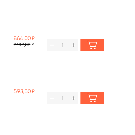
866,00
2 102,82
593,50