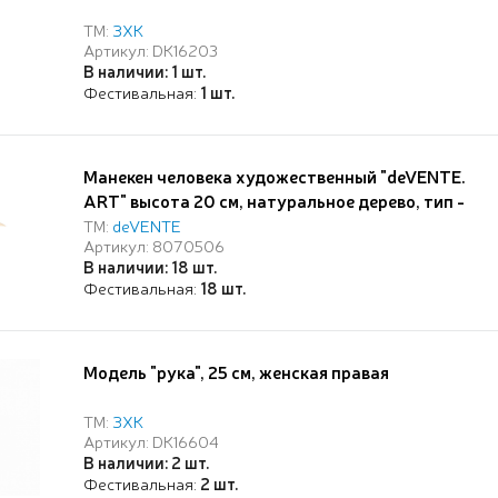
ТМ:
ЗХК
Артикул: DK16203
В наличии: 1 шт.
Фестивальная:
1 шт.
Манекен человека художественный "deVENTE.
ART" высота 20 см, натуральное дерево, тип -
универсальный, на подставке с металлической
ТМ:
deVENTE
Артикул: 8070506
опорой, в картонной коробке
В наличии: 18 шт.
Фестивальная:
18 шт.
Модель "рука", 25 см, женская правая
ТМ:
ЗХК
Артикул: DK16604
В наличии: 2 шт.
Фестивальная:
2 шт.