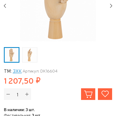
Previous
N
ТМ:
ЗХК
Артикул: DK16604
1 207,50
В наличии: 3 шт.
Фестивальная:
3 шт.