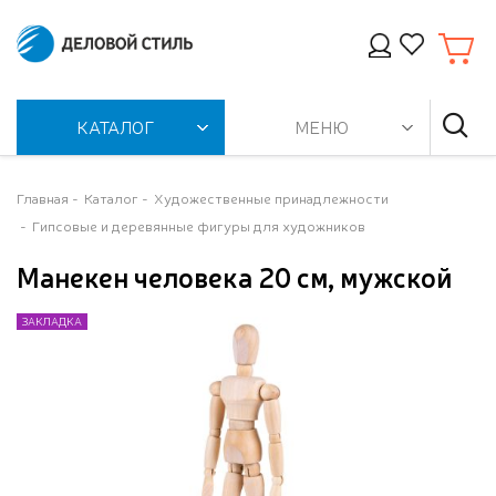
КАТАЛОГ
МЕНЮ
Главная
Каталог
Художественные принадлежности
Гипсовые и деревянные фигуры для художников
Манекен человека 20 см, мужской
ЗАКЛАДКА
ЗАКЛАДКА