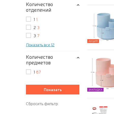
Количество
отделений
1
1
2
3
3
7
АКЦИЯ
Показать все 12
Количество
предметов
1
87
ЗАКЛАДКА