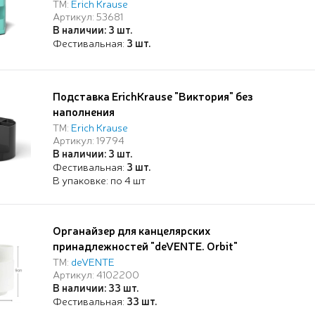
мятный
ТМ:
Erich Krause
Артикул: 53681
В наличии: 3 шт.
Фестивальная:
3 шт.
Подставка ErichKrause "Виктория" без
наполнения
ТМ:
Erich Krause
Артикул: 19794
В наличии: 3 шт.
Фестивальная:
3 шт.
В упаковке: по 4 шт
Органайзер для канцелярских
принадлежностей "deVENTE. Orbit"
настольный, вращающийся, с подставкой под
ТМ:
deVENTE
Артикул: 4102200
телефон, 12x12,5x12 см, белый, со стикерами
В наличии: 33 шт.
kawaii
Фестивальная:
33 шт.