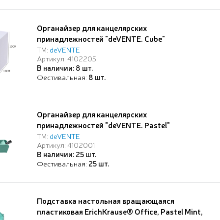
Органайзер для канцелярских
принадлежностей "deVENTE. Cube"
настольный, с 6 ящичками, 11,8x12,2x9,7 см,
ТМ:
deVENTE
Артикул: 4102205
пластиковый, цвет белый, со стикерами kawaii
В наличии: 8 шт.
Фестивальная:
8 шт.
Органайзер для канцелярских
принадлежностей "deVENTE. Pastel"
настольный, 20x9x5,3 см, пластиковый, 2
ТМ:
deVENTE
Артикул: 4102001
варианта расположения на столе
В наличии: 25 шт.
(горизонтально и вертикально) цвет мятный
Фестивальная:
25 шт.
Подставка настольная вращающаяся
пластиковая ErichKrause® Office, Pastel Mint,