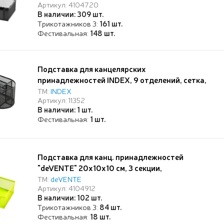
Артикул: 4104720
противоскользящими накладками, чёрная
В наличии: 309 шт.
Трикотажников 3:
161 шт.
Фестивальная:
148 шт.
Подставка для канцелярских
принадлежностей INDEX, 9 отделений, сетка,
металл, 220*110*105, черная
ТМ:
INDEX
Артикул: 11352
В наличии: 1 шт.
Фестивальная:
1 шт.
Подставка для канц. принадлежностей
"deVENTE" 20x10x10 см, 3 секции,
металлическая, салатовая
ТМ:
deVENTE
Артикул: 4104912
В наличии: 102 шт.
Трикотажников 3:
84 шт.
Фестивальная:
18 шт.