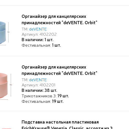
Органайзер для канцелярских
принадлежностей "deVENTE. Orbit"
настольный, вращающийся, с подставкой под
ТМ:
deVENTE
Артикул: 4102202
телефон, 12x12,5x12 см, пластиковый, цвет
В наличии: 1 шт.
голубой, со стикерами kawaii
Фестивальная:
1 шт.
Органайзер для канцелярских
принадлежностей "deVENTE. Orbit"
настольный, вращающийся, с подставкой под
ТМ:
deVENTE
Артикул: 4102201
телефон, 12x12,5x12 см, пластиковый, цвет
В наличии: 38 шт.
розовый, со стикерами kawaii
Трикотажников 3:
19 шт.
Фестивальная:
19 шт.
Подставка настольная пластиковая
ErichKrause® Venezia, Classic, ассорти из 3