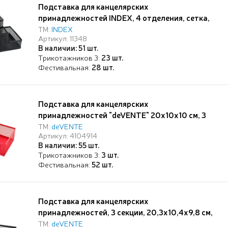
Подставка для канцелярских
принадлежностей INDEX, 4 отделения, сетка,
металл, 150*100*100, черная
ТМ:
INDEX
Артикул: 11348
В наличии: 51 шт.
Трикотажников 3:
23 шт.
Фестивальная:
28 шт.
Подставка для канцелярских
принадлежностей "deVENTE" 20x10x10 см, 3
секции, металлическая, ярко-розовая
ТМ:
deVENTE
Артикул: 4104914
В наличии: 55 шт.
Трикотажников 3:
3 шт.
Фестивальная:
52 шт.
Подставка для канцелярских
принадлежностей, 3 секции, 20,3x10,4x9,8 см,
сетчатая металлическая, с
ТМ:
deVENTE