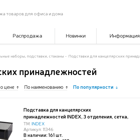
жа товаров для офиса и дома
Распродажа
Новинки
Информация
ьные наборы, подставки, стаканы
Подставки для канцелярских прина
ских принадлежностей
о цене
По наименованию
По популярности
Подставка для канцелярских
принадлежностей INDEX, 3 отделения, сетка,
металл, 200*100*100, черная
ТМ:
INDEX
Артикул: 11346
В наличии: 161 шт.