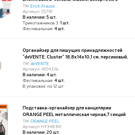
цветов
ТМ:
Erich Krause
Артикул: 55781
В наличии: 5 шт.
Трикотажников 3:
1 шт.
Фестивальная:
4 шт.
Органайзер для пишущих принадлежностей
"deVENTE. Cluster" 18,8x14x10,1 см, персиковый,
с разделителями, в термоусадочной пленке
ТМ:
deVENTE
Артикул: 4104336
В наличии: 4 шт.
Фестивальная:
4 шт.
В упаковке: по 12 шт
Подставка-органайзер для канцелярии
ORANGE PEEL металлическая черная,7 секций
220*140*128 мм,
ТМ:
ORANGE PEEL
Артикул: HY348 BK
В наличии: 20 шт.