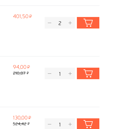
401,50
94,00
210,87
130,00
524,42