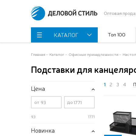
Оптовая прода
Топ 100
КАТАЛОГ
Главная
Каталог
Офисные принадлежности
Настол
Подставки для канцеляр
1
2
3
4
П
Цена
от
до
93
1771
Новинка