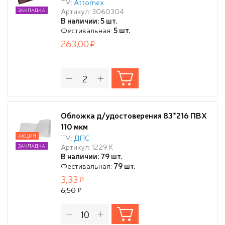
гладкая, прозрачные ПВХ клапаны,
ТМ:
Attomex
Артикул: 3060304
ЗАКЛАДКА
тиснение золотистой фольгой,
В наличии: 5 шт.
коричневая, индивидуальная упаковка
Фестивальная:
5 шт.
263,00
Обложка д/удостоверения 83*216 ПВХ
110 мкм
АКЦИЯ
ТМ:
ДПС
Артикул: 1229.К
ЗАКЛАДКА
В наличии: 79 шт.
Фестивальная:
79 шт.
3,33
6,50