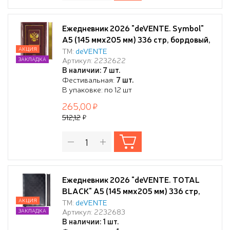
Ежедневник 2026 "deVENTE. Symbol"
A5 (145 ммx205 мм) 336 стр, бордовый,
кремовая бумага 70 г/м² с золотым
АКЦИЯ
ТМ:
deVENTE
Артикул: 2232622
ЗАКЛАДКА
срезом, печать в 2 краски, твердая
В наличии: 7 шт.
обложка из искусственной кожи с
Фестивальная:
7 шт.
поролоном, термо тиснение, тиснение
В упаковке: по 12 шт
фольгой, французский корешок,
265,00
перфорация,
512,12
Ежедневник 2026 "deVENTE. TOTAL
BLACK" A5 (145 ммx205 мм) 336 стр,
черный паттерн в клетку, белая бумага
АКЦИЯ
ТМ:
deVENTE
Артикул: 2232683
ЗАКЛАДКА
70 г/м² с черным срезом, печать в 2
В наличии: 1 шт.
краски, твердая обложка из