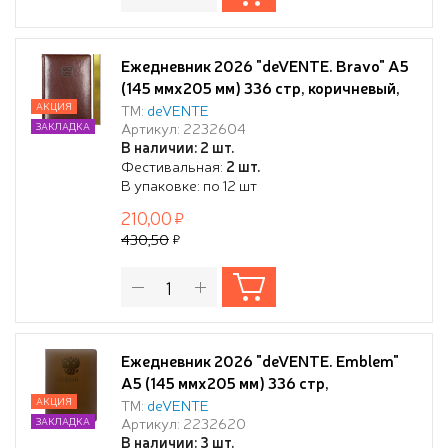
Ежедневник 2026 "deVENTE. Bravo" A5
(145 ммx205 мм) 336 стр, коричневый,
белая бумага 70 г/м² с золотым срезом,
АКЦИЯ
ТМ:
deVENTE
Артикул: 2232604
ЗАКЛАДКА
печать в 2 краски, твердая обложка из
В наличии: 2 шт.
искусственной кожи с поролоном,
Фестивальная:
2 шт.
отстрочка, термо тиснение,
В упаковке: по 12 шт
перфорация, закругленные уголки, 2
210,00
ляссе,
430,50
Ежедневник 2026 "deVENTE. Emblem"
A5 (145 ммx205 мм) 336 стр,
коричневый, кремовая бумага 70 г/м²,
АКЦИЯ
ТМ:
deVENTE
Артикул: 2232620
ЗАКЛАДКА
печать в 2 краски, твердая обложка из
В наличии: 3 шт.