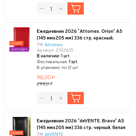
Ежедневник 2026 "Attomex. Orion" A5
(145 ммx205 мм) 336 стр, красный,
белая бумага 70 г/м², печать в 1 краску,
АКЦИЯ
ТМ:
Attomex
Артикул: 2332635
ЗАКЛАДКА
твердая обложка из бумвинила с
В наличии: 1 шт.
поролоном, тиснение фольгой, 1 ляссе,
Фестивальная:
1 шт.
в термоусадочной пленке,
В упаковке: по 12 шт
98,00
299,51
Ежедневник 2026 "deVENTE. Bravo" A5
(145 ммx205 мм) 336 стр, черный, белая
бумага 70 г/м² с золотым срезом,
АКЦИЯ
ТМ:
deVENTE