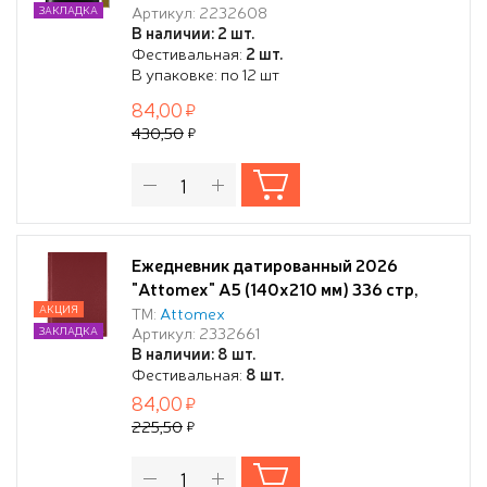
Артикул: 2232608
ЗАКЛАДКА
печать в 2 краски, твердая обложка из
В наличии: 2 шт.
искусственной кожи с поролоном,
Фестивальная:
2 шт.
отстрочка, термо тиснение,
В упаковке: по 12 шт
перфорация, закругленные уголки, 2
84,00
ляссе, в
430,50
Ежедневник датированный 2026
"Attomex" A5 (140x210 мм) 336 стр,
офсет 60 г/м², твердая обложка из
АКЦИЯ
ТМ:
Attomex
Артикул: 2332661
ЗАКЛАДКА
бумвинила, тиснение фольгой,
В наличии: 8 шт.
бордовый
Фестивальная:
8 шт.
84,00
225,50