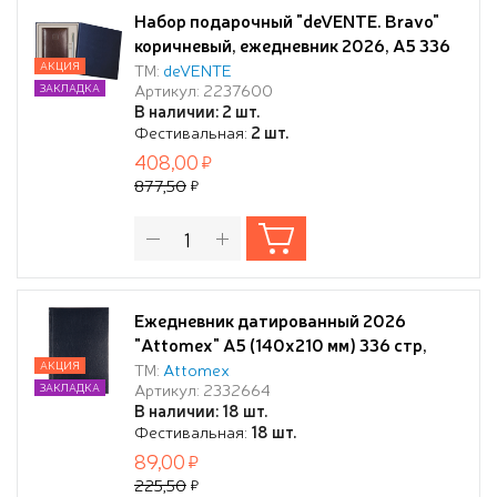
Набор подарочный "deVENTE. Bravo"
коричневый, ежедневник 2026, A5 336
стр, белая бумага 70 г/м² с золотым
АКЦИЯ
ТМ:
deVENTE
Артикул: 2237600
ЗАКЛАДКА
срезом, печать в 2 краски, твердая
В наличии: 2 шт.
обложка из искусственной кожи с
Фестивальная:
2 шт.
поролоном, отстрочка, термо тиснение,
408,00
перфорация, закругленные уголки, 2
877,50
лясс
Ежедневник датированный 2026
"Attomex" A5 (140x210 мм) 336 стр,
офсет 60 г/м², твердая обложка из
АКЦИЯ
ТМ:
Attomex
Артикул: 2332664
ЗАКЛАДКА
бумвинила, тиснение фольгой, темно-
В наличии: 18 шт.
синий
Фестивальная:
18 шт.
89,00
225,50