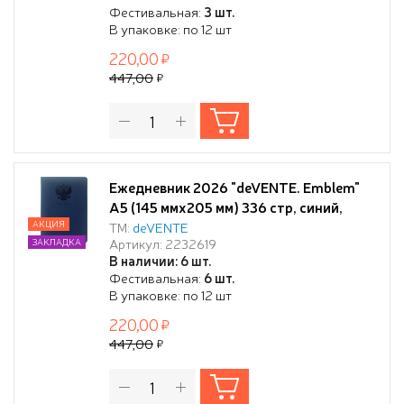
искусственной кожи с поролоном,
Фестивальная:
3 шт.
отстрочка, термо тиснение,
В упаковке: по 12 шт
перфорация, закругленные уголки, 2
220,00
ляссе, в термоусадо
447,00
Ежедневник 2026 "deVENTE. Emblem"
A5 (145 ммx205 мм) 336 стр, синий,
кремовая бумага 70 г/м², печать в 2
АКЦИЯ
ТМ:
deVENTE
Артикул: 2232619
ЗАКЛАДКА
краски, твердая обложка из
В наличии: 6 шт.
искусственной кожи с поролоном,
Фестивальная:
6 шт.
отстрочка, термо тиснение,
В упаковке: по 12 шт
перфорация, закругленные уголки, 2
220,00
ляссе, в термоусадочной
447,00