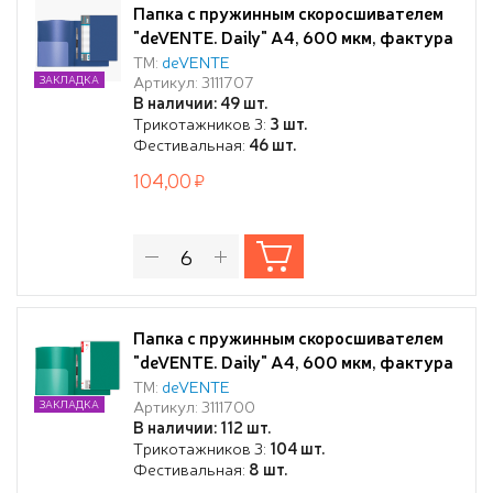
Папка с пружинным скоросшивателем
"deVENTE. Daily" A4, 600 мкм, фактура
"песок" синяя
ТМ:
deVENTE
Артикул: 3111707
ЗАКЛАДКА
В наличии: 49 шт.
Трикотажников 3:
3 шт.
Фестивальная:
46 шт.
104,00
Папка с пружинным скоросшивателем
"deVENTE. Daily" A4, 600 мкм, фактура
"песок" сменная этикетка, с внутренним
ТМ:
deVENTE
Артикул: 3111700
ЗАКЛАДКА
карманом, непрозрачная зеленая
В наличии: 112 шт.
Трикотажников 3:
104 шт.
Фестивальная:
8 шт.