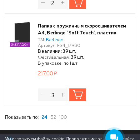
Папка с пружинным скоросшивателем
А4, Berlingo "Soft Touch", пластик
700мкм, матовый софт-тач, с
ТМ:
Berlingo
Артикул: FS4_17980
ЗАКЛАДКА
внутренним карманом, чёрная
В наличии: 39 шт.
Фестивальная:
39 шт.
В упаковке: по 1 шт
217,00
Показывать по:
24
52
100
Мы используем файлы cookie. Продолжив использование сайта,