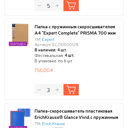
Папка с пружинным скоросшивателем
A4 "Expert Complete" PRISMA 700 мкм
20 мм эффект 3D золотой new
ТМ:
Expert
Артикул: EC210500128
ЗАКЛАДКА
EC210500128
В наличии: 4 шт.
Фестивальная:
4 шт.
В упаковке: по 6 шт
156,00
Папка-скоросшиватель пластиковая
ErichKrause® Glance Vivid,с пружинным
механизмом, A4, ассорти (в пакете по 4
ТМ:
Erich Krause
ЗАКЛАДКА