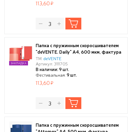
113,60
Папка с пружинным скоросшивателем
"deVENTE. Daily" A4, 600 мкм, фактура
"песок" сменная этикетка, с внутренним
ТМ:
deVENTE
Артикул: 3111705
ЗАКЛАДКА
карманом, непрозрачная красная
В наличии: 9 шт.
Фестивальная:
9 шт.
113,60
Папка с пружинным скоросшивателем
"Attomex" A4, 500 мкм, фактура