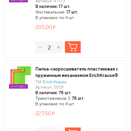
Артикул: 47173
шт.)
В наличии: 17 шт.
Фестивальная:
17 шт.
В упаковке: по 4 шт
205,00
Папка-скоросшиватель пластиковая с
пружинным механизмом ErichKrause®
Matt Neon, A4, ассорти (в пакете по 4
ТМ:
Erich Krause
Артикул: 50131
ЗАКЛАДКА
шт.)
В наличии: 78 шт.
Трикотажников 3:
78 шт.
В упаковке: по 4 шт
227,50