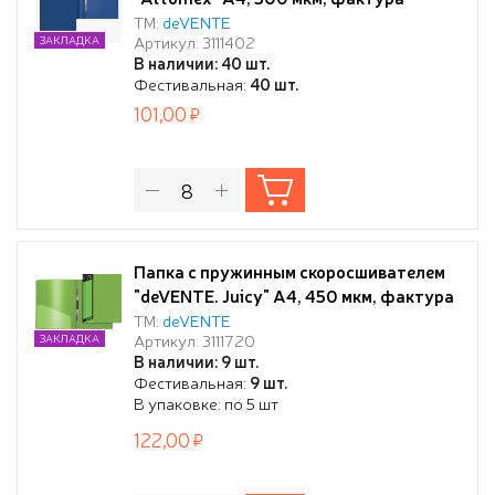
"песок" непрозрачная синяя
ТМ:
deVENTE
Артикул: 3111402
ЗАКЛАДКА
В наличии: 40 шт.
Фестивальная:
40 шт.
101,00
Папка с пружинным скоросшивателем
"deVENTE. Juicy" A4, 450 мкм, фактура
"песок" салатовая, внешний к
ТМ:
deVENTE
Артикул: 3111720
ЗАКЛАДКА
В наличии: 9 шт.
Фестивальная:
9 шт.
В упаковке: по 5 шт
122,00