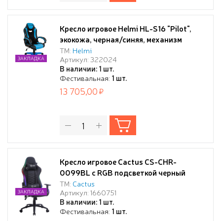
Кресло игровое Helmi HL-S16 "Pilot",
экокожа, черная/синяя, механизм
качания
ТМ:
Helmi
Артикул: 322024
ЗАКЛАДКА
В наличии: 1 шт.
Фестивальная:
1 шт.
13 705,00
Кресло игровое Cactus CS-CHR-
0099BL с RGB подсветкой черный
эко.кожа с подголов. крестов. сталь
ТМ:
Cactus
Артикул: 1660751
ЗАКЛАДКА
В наличии: 1 шт.
Фестивальная:
1 шт.