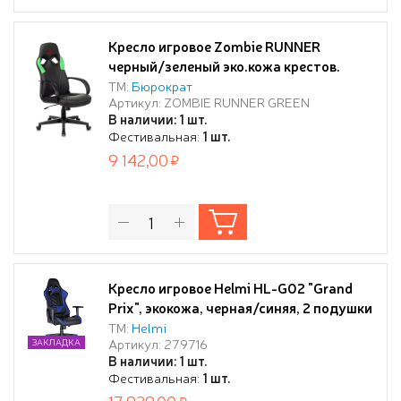
Кресло игровое Zombie RUNNER
черный/зеленый эко.кожа крестов.
пластик
ТМ:
Бюрократ
Артикул: ZOMBIE RUNNER GREEN
В наличии: 1 шт.
Фестивальная:
1 шт.
9 142,00
Кресло игровое Helmi HL-G02 "Grand
Prix", экокожа, черная/синяя, 2 подушки
ТМ:
Helmi
Артикул: 279716
ЗАКЛАДКА
В наличии: 1 шт.
Фестивальная:
1 шт.