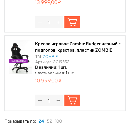
13 999,00
Кресло игровое Zombie Rudger черный с
подголов. крестов. пластик ZOMBIE
RUDGER BLACK
ТМ:
ZOMBIE
Артикул: 2019352
ЗАКЛАДКА
В наличии: 1 шт.
Фестивальная:
1 шт.
10 999,00
Показывать по:
24
52
100