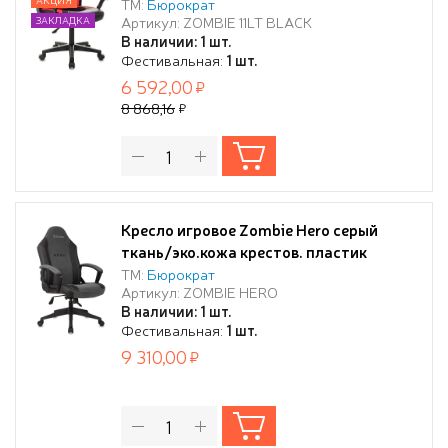
черный
ТМ:
Бюрократ
Артикул: ZOMBIE 11LT BLACK
ЗАКЛАДКА
В наличии: 1 шт.
Фестивальная:
1 шт.
6 592,00
8 868,16
Кресло игровое Zombie Hero серый
ткань/эко.кожа крестов. пластик
ТМ:
Бюрократ
Артикул: ZOMBIE HERO
В наличии: 1 шт.
Фестивальная:
1 шт.
9 310,00