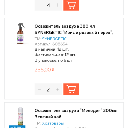
Освежитель воздуха 380 мл
SYNERGETIC "Ирис и розовый перец",
биоразлагаемый, нейтрализатор
ТМ:
SYNERGETIC
Артикул: 608654
запахов,
В наличии: 12 шт.
Фестивальная:
12 шт.
В упаковке: по 6 шт
255,00
Освежитель воздуха "Мелодия" 300мл
Зеленый чай
ТМ:
Хозтовары
Артикул: Зеленый чай 300
НОВИНКА