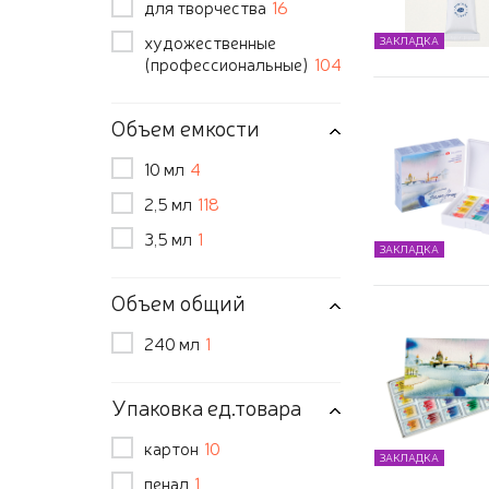
для творчества
16
художественные
ЗАКЛАДКА
(профессиональные)
104
Объем емкости
10 мл
4
2,5 мл
118
3,5 мл
1
ЗАКЛАДКА
Объем общий
240 мл
1
Упаковка ед.товара
картон
10
ЗАКЛАДКА
пенал
1