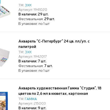
ТМ:
ЗХК
Артикул: 1941020
В наличии: 29 шт.
Фестивальная:
29 шт.
В упаковке: по 1 шт
Акварель "С-Петербург" 24 цв. пл/уп. с
палитрой
ТМ:
ЗХК
Артикул: 1942017
В наличии: 7 шт.
Фестивальная:
7 шт.
В упаковке: по 1 шт
Акварель художественная Гамма "Студия", 18
цветов по 2,6 мл в кюветах, картонная
упаковка
ТМ:
ГАММА
Артикул: 215003
В наличии: 9 шт.