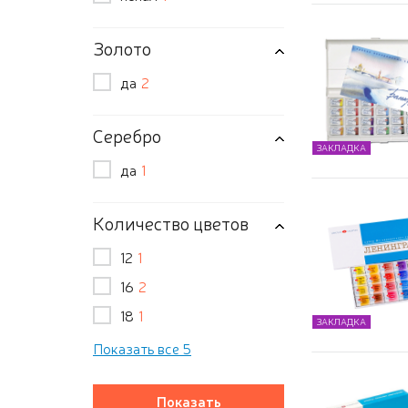
Золото
да
2
Серебро
ЗАКЛАДКА
да
1
Количество цветов
12
1
16
2
18
1
ЗАКЛАДКА
Показать все 5