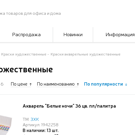
жа товаров для офиса и дома
Распродажа
Новинки
Информация
Краски художественные
Краски акварельные художественные
дожественные
6
По цене
По наименованию
По популярности
Акварель "Белые ночи" 36 цв. пл/палитра
ТМ:
ЗХК
Артикул: 1942258
В наличии: 13 шт.