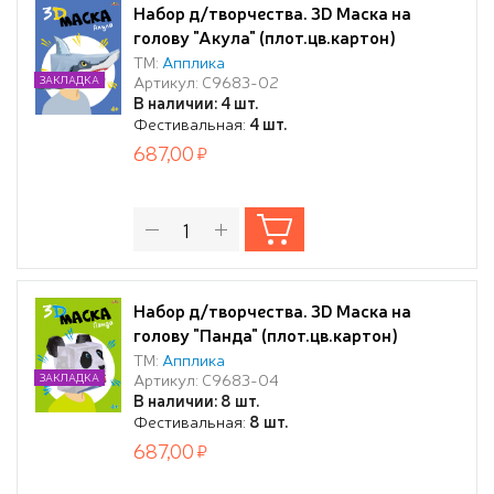
Набор д/творчества. 3D Маска на
голову "Акула" (плот.цв.картон)
44*18*45см.,4+
ТМ:
Апплика
Артикул: С9683-02
ЗАКЛАДКА
В наличии: 4 шт.
Фестивальная:
4 шт.
687,00
Набор д/творчества. 3D Маска на
голову "Панда" (плот.цв.картон)
44*18*45см.,4+
ТМ:
Апплика
Артикул: С9683-04
ЗАКЛАДКА
В наличии: 8 шт.
Фестивальная:
8 шт.
687,00