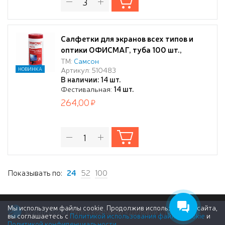
Салфетки для экранов всех типов и
оптики ОФИСМАГ, туба 100 шт.,
влажные
ТМ:
Самсон
Артикул: 510483
НОВИНКА
В наличии: 14 шт.
Фестивальная:
14 шт.
264,00
Показывать по:
24
52
100
Мы используем файлы cookie. Продолжив использование сайта,
© 2011-2026 Группа компаний «Деловой Стиль»
вы соглашаетесь с
Политикой использования файлов cookie
и
Политикой конфиденциальности
.