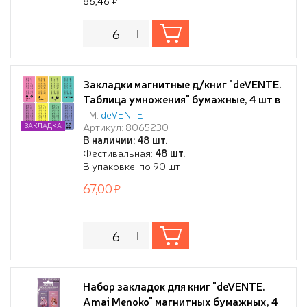
86,46
Закладки магнитные д/книг "deVENTE.
Таблица умножения" бумажные, 4 шт в
бл., размеры в сложенном виде
ТМ:
deVENTE
Артикул: 8065230
ЗАКЛАДКА
25x56,6мм
В наличии: 48 шт.
Фестивальная:
48 шт.
В упаковке: по 90 шт
67,00
Набор закладок для книг "deVENTE.
Amai Menoko" магнитных бумажных, 4