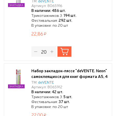
формата A4, 3 широких ленты 12x400
ТМ:
deVENTE
Артикул: 8065916
ЗАКЛАДКА
мм, двусторонняя плотная лента, в
В наличии: 486 шт.
пластиковом пакете
Трикотажников 3:
194 шт.
Фестивальная:
292 шт.
В упаковке: по 20 шт
22,86
Набор закладок-ляссе "deVENTE. Neon"
самоклеящихся для книг формата A5, 4
тонких ленты 6x290 мм, двусторонняя
ТМ:
deVENTE
Артикул: 8065912
ЗАКЛАДКА
плотная лента, в пластиковом пакете
В наличии: 42 шт.
Трикотажников 3:
5 шт.
Фестивальная:
37 шт.
В упаковке: по 20 шт
22,00