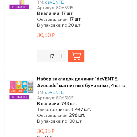
широких ленты 12x400 мм,
ТМ:
deVENTE
Артикул: 8065915
ЗАКЛАДКА
двусторонняя плотная лента, в
В наличии: 17 шт.
пластиковом пакете
Фестивальная:
17 шт.
В упаковке: по 20 шт
30,50
Набор закладок для книг "deVENTE.
Avocado" магнитных бумажных, 4 шт в
блистерной упаковке, размеры
АКЦИЯ
ТМ:
deVENTE
Артикул: 8065105
ЗАКЛАДКА
закладок в сложенном виде 25x56,6мм
В наличии: 743 шт.
Трикотажников 3:
447 шт.
Фестивальная:
296 шт.
В упаковке: по 180 шт
30,35