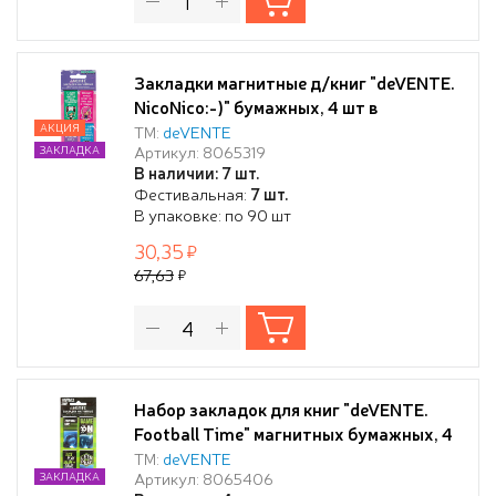
Закладки магнитные д/книг "deVENTE.
NicoNico:-)" бумажных, 4 шт в
блистерной упаковке, размеры
АКЦИЯ
ТМ:
deVENTE
Артикул: 8065319
ЗАКЛАДКА
закладок в сложенном виде 25x56,6мм
В наличии: 7 шт.
Фестивальная:
7 шт.
В упаковке: по 90 шт
30,35
67,63
Набор закладок для книг "deVENTE.
Football Time" магнитных бумажных, 4
шт в блистерной упаковке, размеры
ТМ:
deVENTE
Артикул: 8065406
ЗАКЛАДКА
закладок в сложенном виде 25x56,6 мм