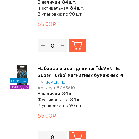
В наличии: 84 шт.
Фестивальная:
84 шт.
В упаковке: по 90 шт
65,00
Набор закладок для книг "deVENTE.
Super Turbo" магнитных бумажных, 4
шт в блистерной упаковке, размеры
НОВИНКА
ТМ:
deVENTE
Артикул: 8065610
ЗАКЛАДКА
закладок в сложенном виде 25x56,6 мм
В наличии: 84 шт.
Фестивальная:
84 шт.
В упаковке: по 90 шт
65,00