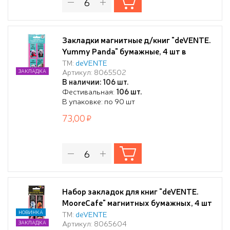
Закладки магнитные д/книг "deVENTE.
Yummy Panda" бумажные, 4 шт в
блистерной упаковке, размеры
ТМ:
deVENTE
Артикул: 8065502
ЗАКЛАДКА
закладок в сложенном виде 25x56,6 мм
В наличии: 106 шт.
Фестивальная:
106 шт.
В упаковке: по 90 шт
73,00
Набор закладок для книг "deVENTE.
MooreCafe" магнитных бумажных, 4 шт
в блистерной упаковке, размеры
НОВИНКА
ТМ:
deVENTE
Артикул: 8065604
ЗАКЛАДКА
закладок в сложенном виде 25x56,6 мм