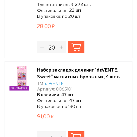
Трикотажников 3:
272 шт.
Фестивальная:
23 шт.
В упаковке: по 20 шт
28,00
Набор закладок для книг "deVENTE.
Sweet" магнитных бумажных, 4 шт в
блистерной упаковке, размеры
ТМ:
deVENTE
Артикул: 8065101
ЗАКЛАДКА
закладок в сложенном виде 25x56,6мм
В наличии: 47 шт.
Фестивальная:
47 шт.
В упаковке: по 180 шт
91,00