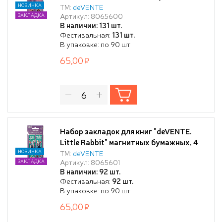
шт в блистерной упаковке, размеры
НОВИНКА
ТМ:
deVENTE
Артикул: 8065600
ЗАКЛАДКА
закладок в сложенном виде 25x56,6 мм
В наличии: 131 шт.
Фестивальная:
131 шт.
В упаковке: по 90 шт
65,00
Набор закладок для книг "deVENTE.
Little Rabbit" магнитных бумажных, 4
шт в блистерной упаковке, размеры
НОВИНКА
ТМ:
deVENTE
Артикул: 8065601
ЗАКЛАДКА
закладок в сложенном виде 25x56,6 мм
В наличии: 92 шт.
Фестивальная:
92 шт.
В упаковке: по 90 шт
65,00