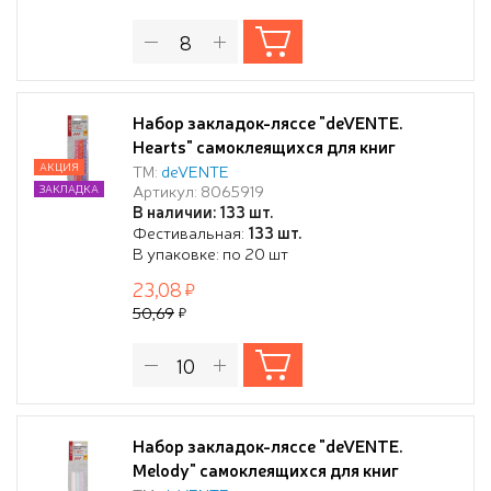
Набор закладок-ляссе "deVENTE.
Hearts" самоклеящихся для книг
формата A5, 3 широких ленты 12x290
АКЦИЯ
ТМ:
deVENTE
Артикул: 8065919
ЗАКЛАДКА
мм, двусторонняя плотная лента с
В наличии: 133 шт.
рисунком, в пластиковом пакете
Фестивальная:
133 шт.
В упаковке: по 20 шт
23,08
50,69
Набор закладок-ляссе "deVENTE.
Melody" самоклеящихся для книг