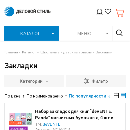
КАТАЛОГ
МЕНЮ
Главная
Каталог
Школьные и детские товары
Закладки
Закладки
Категории
Фильтр
По цене
По наименованию
По популярности
Набор закладок для книг "deVENTE.
Panda" магнитных бумажных, 4 шт в
блистерной упаковке, размеры
АКЦИЯ
ТМ:
deVENTE
Артикул: 8065103
ЗАКЛАДКА