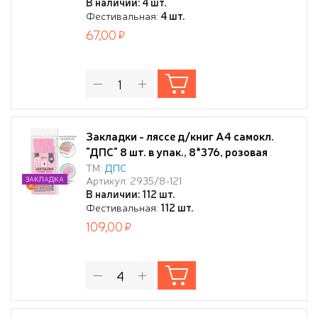
В наличии: 4 шт.
Фестивальная:
4 шт.
67,00
Закладки - ляссе д/книг А4 самокл.
"ДПС" 8 шт. в упак., 8*376, розовая
волна
ТМ:
ДПС
Артикул: 2935/8-121
ЗАКЛАДКА
В наличии: 112 шт.
Фестивальная:
112 шт.
109,00