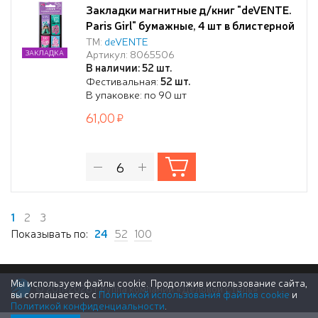
Закладки магнитные д/книг "deVENTE.
Paris Girl" бумажные, 4 шт в блистерной
упаковке, размеры закладок в
ТМ:
deVENTE
Артикул: 8065506
ЗАКЛАДКА
сложенном виде 25x56,6 мм
В наличии: 52 шт.
Фестивальная:
52 шт.
В упаковке: по 90 шт
61,00
1
2
3
Показывать по:
24
52
100
Мы используем файлы cookie. Продолжив использование сайта,
© 2011-2026 Группа компаний «Деловой Стиль»
вы соглашаетесь с
Политикой использования файлов cookie
и
Политикой конфиденциальности
.