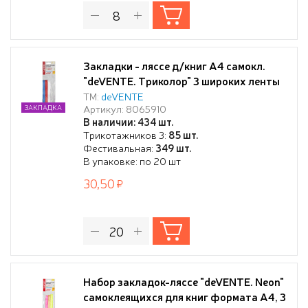
Закладки - ляссе д/книг А4 самокл.
"deVENTE. Триколор" 3 широких ленты
12x400 м
ТМ:
deVENTE
Артикул: 8065910
ЗАКЛАДКА
В наличии: 434 шт.
Трикотажников 3:
85 шт.
Фестивальная:
349 шт.
В упаковке: по 20 шт
30,50
Набор закладок-ляссе "deVENTE. Neon"
самоклеящихся для книг формата A4, 3