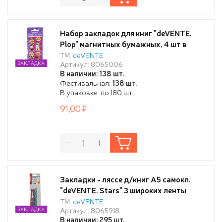
Набор закладок для книг "deVENTE.
Plop" магнитных бумажных, 4 шт в
блистерной упаковке, размеры
ТМ:
deVENTE
Артикул: 8065006
ЗАКЛАДКА
закладок в сложенном виде 25x56,6мм
В наличии: 138 шт.
Фестивальная:
138 шт.
В упаковке: по 180 шт
91,00
Закладки - ляссе д/книг А5 самокл.
"deVENTE. Stars" 3 широких ленты
12x290 мм
ТМ:
deVENTE
Артикул: 8065918
ЗАКЛАДКА
В наличии: 295 шт.