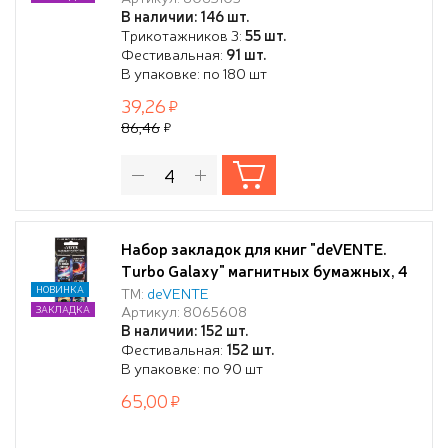
закладок в сложенном виде 25x56,6мм
В наличии: 146 шт.
Трикотажников 3:
55 шт.
Фестивальная:
91 шт.
В упаковке: по 180 шт
39,26
86,46
Набор закладок для книг "deVENTE.
Turbo Galaxy" магнитных бумажных, 4
шт в блистерной упаковке, размеры
НОВИНКА
ТМ:
deVENTE
Артикул: 8065608
ЗАКЛАДКА
закладок в сложенном виде 25x56,6 мм
В наличии: 152 шт.
Фестивальная:
152 шт.
В упаковке: по 90 шт
65,00