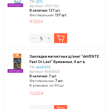
ТМ:
ДПС
Артикул: 2921-102
ЗАКЛАДКА
В наличии: 137 шт.
Фестивальная:
137 шт.
97,00
Закладки магнитные д/книг "deVENTE.
Fast Or Last" бумажные, 4 шт в
блистерной упаковке, размеры
ТМ:
deVENTE
Артикул: 8065503
ЗАКЛАДКА
закладок в сложенном виде 25x56,6 мм
В наличии: 7 шт.
Фестивальная:
7 шт.
В упаковке: по 90 шт
73,00