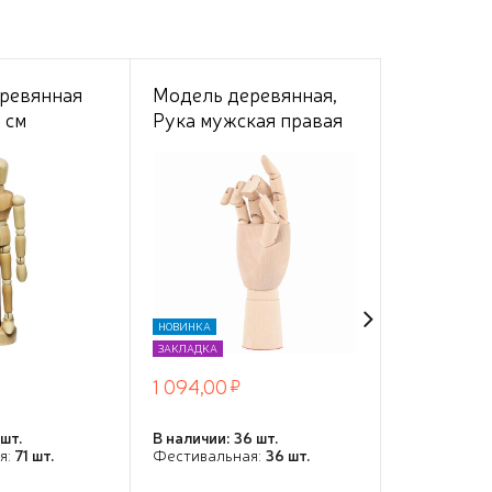
ревянная
Модель деревянная,
Модель д
 см
Рука мужская правая
Рука муж
29-31см, INDEX
29- 31см,
НОВИНКА
НОВИНКА
ЗАКЛАДКА
ЗАКЛАДКА
1 094,00
1 094,00
 шт.
В наличии: 36 шт.
В наличии: 4
я:
71 шт.
Фестивальная:
36 шт.
Фестивальн