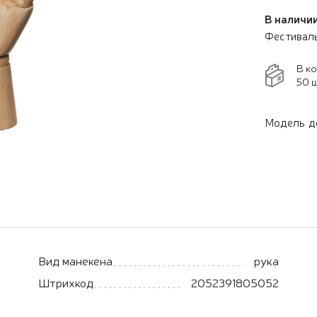
В наличии
Фестивал
В к
50 ш
Модель де
Вид манекена
рука
Штрихкод
2052391805052