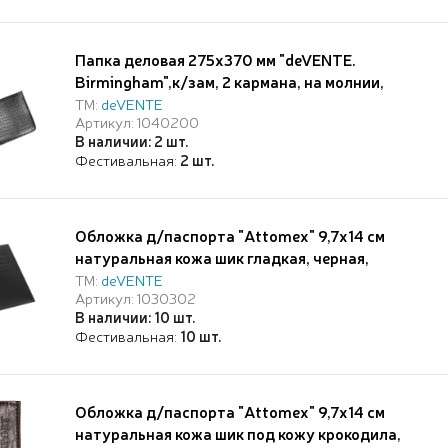
Папка деловая 275x370 мм "deVENTE.
Birmingham",к/зам, 2 кармана, на молнии,
черная
ТМ:
deVENTE
Артикул: 1040200
В наличии: 2 шт.
Фестивальная:
2 шт.
Обложка д/паспорта "Attomex" 9,7x14 см
натуральная кожа шик гладкая, черная,
прозрачный ПВХ клапан и кожаный клапан с
ТМ:
deVENTE
Артикул: 1030302
отделениями для визиток и сим карты,
В наличии: 10 шт.
скругленные уголки, индивидуальная
Фестивальная:
10 шт.
упаковка
Обложка д/паспорта "Attomex" 9,7x14 см
натуральная кожа шик под кожу крокодила,