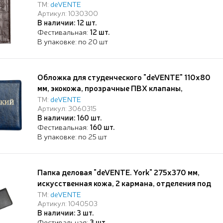
коричневая, прозрачный ПВХ клапан с
ТМ:
deVENTE
Артикул: 1030300
отделом для карты, кожаный клапан с 3-мя
В наличии: 12 шт.
карманами для карт,
Фестивальная:
12 шт.
В упаковке: по 20 шт
Обложка для студенческого "deVENTE" 110x80
мм, экокожа, прозрачные ПВХ клапаны,
тиснение фольгой, синяя, индивидуальная
ТМ:
deVENTE
Артикул: 3060315
упаковка
В наличии: 160 шт.
Фестивальная:
160 шт.
В упаковке: по 25 шт
Папка деловая "deVENTE. York" 275x370 мм,
искусственная кожа, 2 кармана, отделения под
визитки и ручки, на молнии, черная
ТМ:
deVENTE
Артикул: 1040503
В наличии: 3 шт.
Фестивальная:
3 шт.