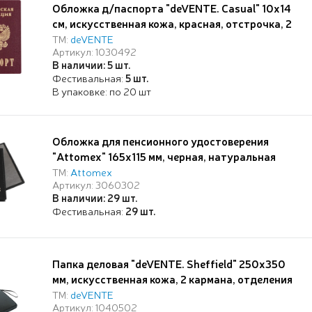
Обложка д/паспорта "deVENTE. Casual" 10x14
см, искусственная кожа, красная, отстрочка, 2
отделения для визиток, в пластиковом пакете с
ТМ:
deVENTE
Артикул: 1030492
европодвесом,
В наличии: 5 шт.
Фестивальная:
5 шт.
В упаковке: по 20 шт
Обложка для пенсионного удостоверения
"Attomex" 165x115 мм, черная, натуральная
кожа шик гладкая, прозрачные ПВХ клапаны,
ТМ:
Attomex
Артикул: 3060302
тиснение золотистой фольгой,
В наличии: 29 шт.
индивидуальная упаковка
Фестивальная:
29 шт.
Папка деловая "deVENTE. Sheffield" 250x350
мм, искусственная кожа, 2 кармана, отделения
под визитки и ручки, с ручкой-петлей, на
ТМ:
deVENTE
Артикул: 1040502
молнии, черная