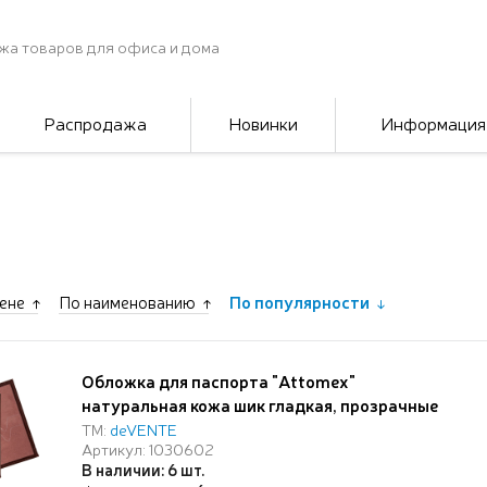
жа товаров для офиса и дома
Распродажа
Новинки
Информация
ене
По наименованию
По популярности
Обложка для паспорта "Attomex"
натуральная кожа шик гладкая, прозрачные
ПВХ клапаны с отделами для визиток и сим
ТМ:
deVENTE
Артикул: 1030602
карты, скругленные уголки, бордовая
В наличии: 6 шт.