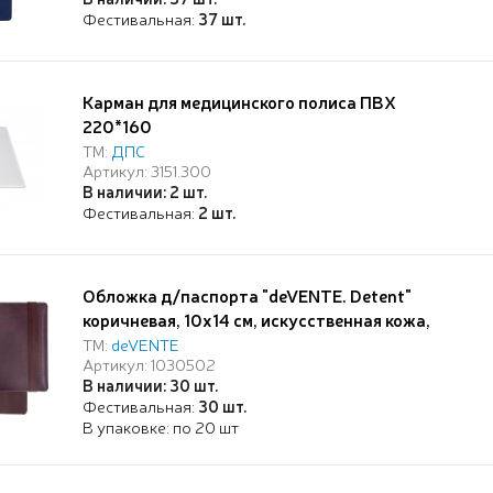
Фестивальная:
37 шт.
Карман для медицинского полиса ПВХ
220*160
ТМ:
ДПС
Артикул: 3151.300
В наличии: 2 шт.
Фестивальная:
2 шт.
Обложка д/паспорта "deVENTE. Detent"
коричневая, 10x14 см, искусственная кожа,
поролон, вертикальная резинка, отстрочка, 3
ТМ:
deVENTE
Артикул: 1030502
отделения для визиток, в пластиковом пакете с
В наличии: 30 шт.
европодвесом,
Фестивальная:
30 шт.
В упаковке: по 20 шт