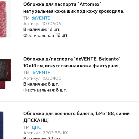
Обложка для паспорта "Attomex"
натуральная кожа шик под кожу крокодила,
прозрачные ПВХ клапаны с отделами для
ТМ:
deVENTE
Артикул: 1030606
визиток и сим карты, скругленные уголки,
В наличии: 12 шт.
бордовая
Фестивальная:
12 шт.
Обложка д/паспорта "deVENTE. Belcanto"
10x14 см, искусственная кожа фактурная,
поролон, отстрочка, 5 отделений для визиток,
ТМ:
deVENTE
Артикул: 1030400
в пластиковом пакете с европодвесом,
В наличии: 8 шт.
бордовая
Фестивальная:
8 шт.
Обложка для военного билета, 134х188, синий
ДПСКАНЦ,
ТМ:
ДПС
Артикул: 2203.ВБ-101
В наличии: 37 шт.