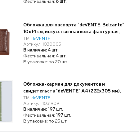
Фестивальная:
6 шт.
Обложка для паспорта "deVENTE. Belcanto"
10x14 см, искусственная кожа фактурная,
поролон, отстрочка, 5 отделений для визиток,
ТМ:
deVENTE
Артикул: 1030005
в пластиковом пакете с европодвесом,
В наличии: 4 шт.
коричневая
Фестивальная:
4 шт.
В упаковке: по 20 шт
Обложка-карман для документов и
свидетельств "deVENTE" A4 (222x305 мм),
ПВХ 300 мкм, антибликовая поверхность, без
ТМ:
deVENTE
Артикул: 1031909
отверстий, горизонтальный вход, прозрачная
В наличии: 197 шт.
Фестивальная:
197 шт.
В упаковке: по 25 шт