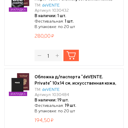
поролон, шелкография, отстрочка, 3
ТМ:
deVENTE
Артикул: 1030432
ЗАКЛАДКА
отделения для визиток, в пластиковом
В наличии: 1 шт.
пакете с европодвесом
Фестивальная:
1 шт.
В упаковке: по 20 шт
280,00
Обложка д/паспорта "deVENTE.
Private" 10x14 см, искусственная кожа,
поролон, объемная аппликация rubber
ТМ:
deVENTE
Артикул: 1030484
ЗАКЛАДКА
patch, отстрочка, одно отделение для
В наличии: 19 шт.
визитки, в пластиковом пакете с
Фестивальная:
19 шт.
европодвесом
В упаковке: по 20 шт
194,50