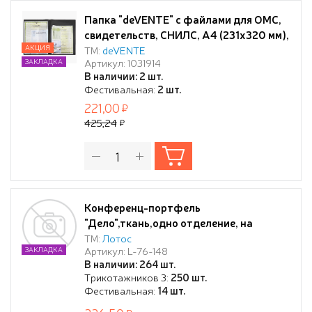
Папка "deVENTE" с файлами для OMC,
свидетельств, СНИЛС, A4 (231x320 мм),
ПВХ 350 мкм, файлы 120 мкм, черная
АКЦИЯ
ТМ:
deVENTE
Артикул: 1031914
ЗАКЛАДКА
В наличии: 2 шт.
Фестивальная:
2 шт.
221,00
425,24
Конференц-портфель
"Дело",ткань,одно отделение, на
молнии ,Ассорти
ТМ:
Лотос
Артикул: L-76-148
ЗАКЛАДКА
В наличии: 264 шт.
Трикотажников 3:
250 шт.
Фестивальная:
14 шт.