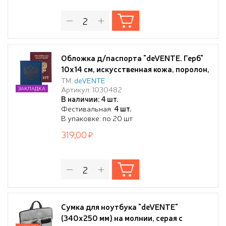
Обложка д/паспорта "deVENTE. Герб"
10x14 см, искусственная кожа, поролон,
термо тиснение, отстрочка, 3
ТМ:
deVENTE
Артикул: 1030482
ЗАКЛАДКА
отделения для визиток, в пластиковом
В наличии: 4 шт.
пакете с европодвесом, синий
Фестивальная:
4 шт.
В упаковке: по 20 шт
319,00
Сумка для ноутбука "deVENTE"
(340х250 мм) на молнии, серая с