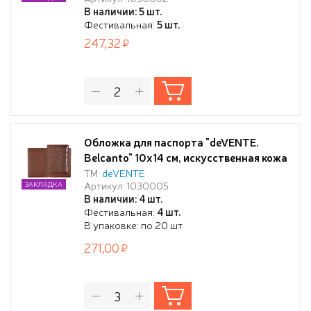
для визиток и сим карты, скругленные
В наличии: 5 шт.
уголки, бордовая
Фестивальная:
5 шт.
247,32
Обложка для паспорта "deVENTE.
Belcanto" 10x14 см, искусственная кожа
фактурная, поролон, отстрочка, 5
ТМ:
deVENTE
Артикул: 1030005
ЗАКЛАДКА
отделений для визиток, в пластиковом
В наличии: 4 шт.
пакете с европодвесом, коричневая
Фестивальная:
4 шт.
В упаковке: по 20 шт
271,00