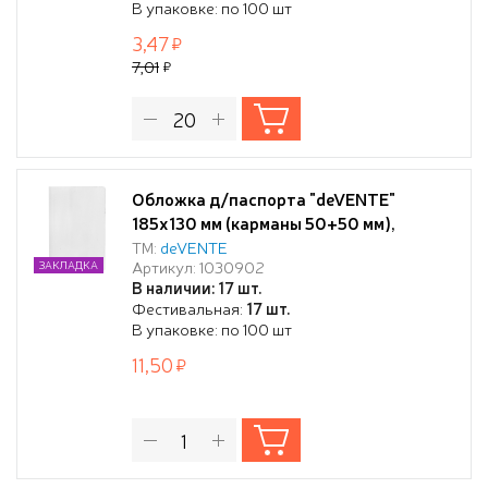
В упаковке: по 100 шт
3,47
7,01
Обложка д/паспорта "deVENTE"
185x130 мм (карманы 50+50 мм),
прозрачный ПВХ 120 мкм
ТМ:
deVENTE
Артикул: 1030902
ЗАКЛАДКА
В наличии: 17 шт.
Фестивальная:
17 шт.
В упаковке: по 100 шт
11,50