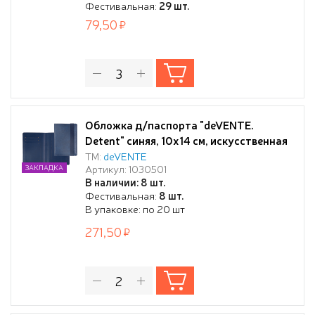
Фестивальная:
29 шт.
79,50
Обложка д/паспорта "deVENTE.
Detent" синяя, 10x14 см, искусственная
кожа, поролон, вертикальная резинка,
ТМ:
deVENTE
Артикул: 1030501
ЗАКЛАДКА
отстрочка, 3 отделения для визиток, в
В наличии: 8 шт.
пластиковом пакете с европодвесом,
Фестивальная:
8 шт.
В упаковке: по 20 шт
271,50