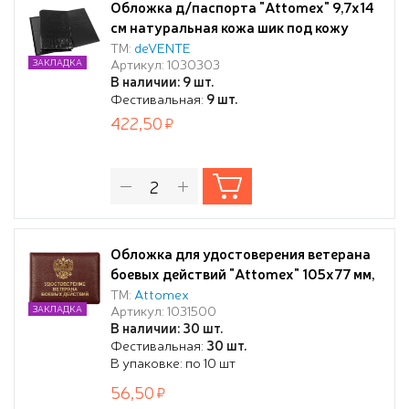
Обложка д/паспорта "Attomex" 9,7x14
см натуральная кожа шик под кожу
крокодила, черная, прозрачный ПВХ
ТМ:
deVENTE
Артикул: 1030303
ЗАКЛАДКА
клапан и кожаный клапан с
В наличии: 9 шт.
отделениями для визиток и сим карты,
Фестивальная:
9 шт.
скругленные уголки, индивидуальная
422,50
упаковка
Обложка для удостоверения ветерана
боевых действий "Attomex" 105x77 мм,
глянцевая эко кожа, бордовая, с
ТМ:
Attomex
Артикул: 1031500
ЗАКЛАДКА
тиснением фольгой, с ПВХ клапанами,
В наличии: 30 шт.
пухлая, индивидуальная упаковка
Фестивальная:
30 шт.
В упаковке: по 10 шт
56,50