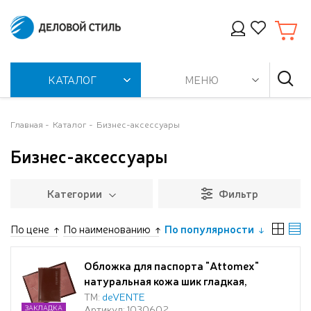
КАТАЛОГ
МЕНЮ
Главная
Каталог
Бизнес-аксессуары
Бизнес-аксессуары
Категории
Фильтр
По цене
По наименованию
По популярности
Обложка для паспорта "Attomex"
натуральная кожа шик гладкая,
прозрачные ПВХ клапаны с отделами
ТМ:
deVENTE
Артикул: 1030602
ЗАКЛАДКА