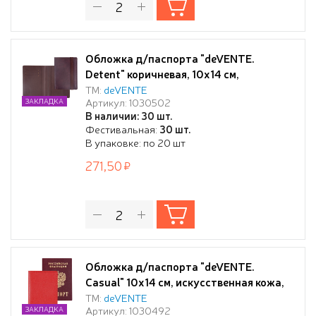
Обложка д/паспорта "deVENTE.
Detent" коричневая, 10x14 см,
искусственная кожа, поролон,
ТМ:
deVENTE
Артикул: 1030502
ЗАКЛАДКА
вертикальная резинка, отстрочка, 3
В наличии: 30 шт.
отделения для визиток, в пластиковом
Фестивальная:
30 шт.
пакете с европодвесом,
В упаковке: по 20 шт
271,50
Обложка д/паспорта "deVENTE.
Casual" 10x14 см, искусственная кожа,
красная, отстрочка, 2 отделения для
ТМ:
deVENTE
Артикул: 1030492
ЗАКЛАДКА
визиток, в пластиковом пакете с