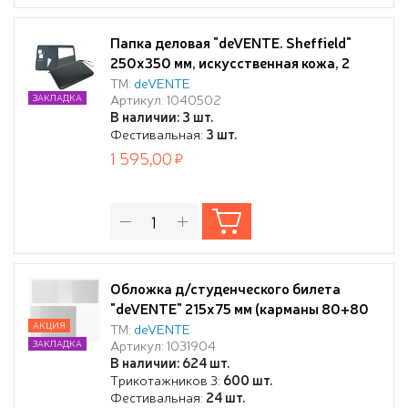
Папка деловая "deVENTE. Sheffield"
250x350 мм, искусственная кожа, 2
кармана, отделения под визитки и
ТМ:
deVENTE
Артикул: 1040502
ЗАКЛАДКА
ручки, с ручкой-петлей, на молнии,
В наличии: 3 шт.
черная
Фестивальная:
3 шт.
1 595,00
Обложка д/студенческого билета
"deVENTE" 215x75 мм (карманы 80+80
мм), прозрачный ПВХ 120 мкм
АКЦИЯ
ТМ:
deVENTE
Артикул: 1031904
ЗАКЛАДКА
В наличии: 624 шт.
Трикотажников 3:
600 шт.
Фестивальная:
24 шт.