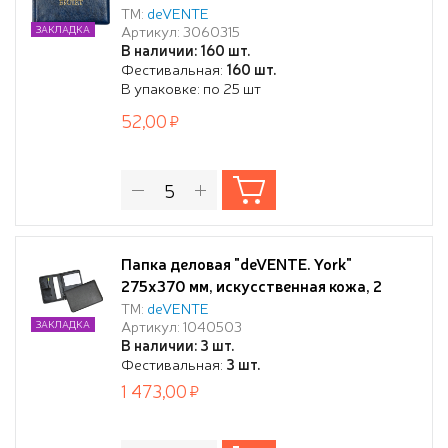
клапаны, тиснение фольгой, синяя,
ТМ:
deVENTE
Артикул: 3060315
ЗАКЛАДКА
индивидуальная упаковка
В наличии: 160 шт.
Фестивальная:
160 шт.
В упаковке: по 25 шт
52,00
Папка деловая "deVENTE. York"
275x370 мм, искусственная кожа, 2
кармана, отделения под визитки и
ТМ:
deVENTE
Артикул: 1040503
ЗАКЛАДКА
ручки, на молнии, черная
В наличии: 3 шт.
Фестивальная:
3 шт.
1 473,00