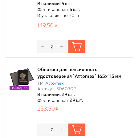
В наличии: 5 шт.
европодвесом,
Фестивальная:
5 шт.
В упаковке: по 20 шт
149,50
Обложка для пенсионного
удостоверения "Attomex" 165x115 мм,
черная, натуральная кожа шик гладкая,
ТМ:
Attomex
Артикул: 3060302
ЗАКЛАДКА
прозрачные ПВХ клапаны, тиснение
В наличии: 29 шт.
золотистой фольгой, индивидуальная
Фестивальная:
29 шт.
упаковка
253,50