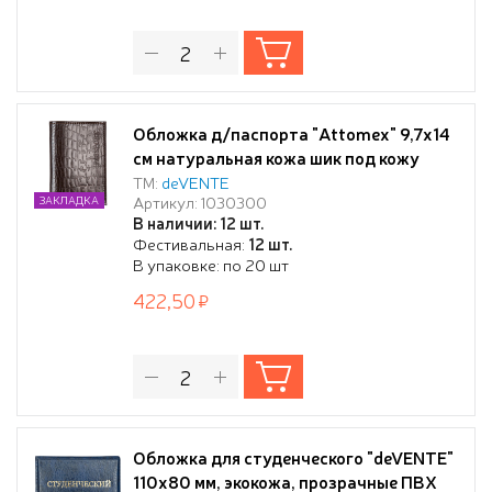
Обложка д/паспорта "Attomex" 9,7x14
см натуральная кожа шик под кожу
крокодила, коричневая, прозрачный
ТМ:
deVENTE
Артикул: 1030300
ЗАКЛАДКА
ПВХ клапан с отделом для карты,
В наличии: 12 шт.
кожаный клапан с 3-мя карманами для
Фестивальная:
12 шт.
карт,
В упаковке: по 20 шт
422,50
Обложка для студенческого "deVENTE"
110x80 мм, экокожа, прозрачные ПВХ