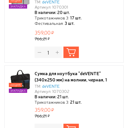
черной отделкой, 1 внешний большой
АКЦИЯ
ТМ:
deVENTE
Артикул: 1070301
ЗАКЛАДКА
карман на молнии для бумаг, 3 внешних
В наличии: 20 шт.
вертикальных кармана для телефона,
Трикотажников 3:
17 шт.
проводов, ручкек, блокнотов,
Фестивальная:
3 шт.
359,00
766,21
Сумка для ноутбука "deVENTE"
(340х250 мм) на молнии, черная, 1
внешний большой карман на молнии
АКЦИЯ
ТМ:
deVENTE
Артикул: 1070302
ЗАКЛАДКА
для бумаг, 3 внешних вертикальных
В наличии: 21 шт.
кармана для телефона, проводов,
Трикотажников 3:
21 шт.
ручкек, блокнотов
359,00
766,21