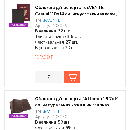
Обложка д/паспорта "deVENTE.
Casual" 10x14 см, искусственная кожа,
черная, отстрочка, 2 отделения для
ТМ:
deVENTE
Артикул: 1030491
ЗАКЛАДКА
визиток, в пластиковом пакете с
В наличии: 32 шт.
европодвесом,
Трикотажников 3:
5 шт.
Фестивальная:
27 шт.
В упаковке: по 20 шт
139,00
Обложка д/паспорта "Attomex" 9,7x14
см, натуральная кожа шик гладкая,
коричненевая, прозрачный ПВХ клапан
ТМ:
deVENTE
Артикул: 1030301
ЗАКЛАДКА
с отделом ля карты и кожаный клапан с
В наличии: 59 шт.
3-мя карманами для карт,
Фестивальная:
59 шт.