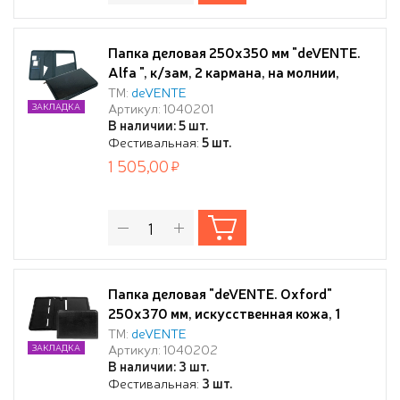
Папка деловая 250x350 мм "deVENTE.
Alfa ", к/зам, 2 кармана, на молнии,
черная
ТМ:
deVENTE
Артикул: 1040201
ЗАКЛАДКА
В наличии: 5 шт.
Фестивальная:
5 шт.
1 505,00
Папка деловая "deVENTE. Oxford"
250x370 мм, искусственная кожа, 1
объемный карман, 1 карман на молнии,
ТМ:
deVENTE
Артикул: 1040202
ЗАКЛАДКА
на молнии, черная
В наличии: 3 шт.
Фестивальная:
3 шт.