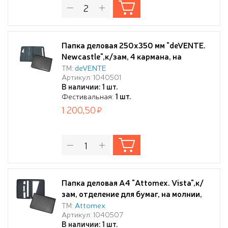
Папка деловая 250x350 мм "deVENTE.
Newcastle",к/зам, 4 кармана, на
молнии, черная
ТМ:
deVENTE
Артикул: 1040501
В наличии: 1 шт.
Фестивальная:
1 шт.
1 200,50
Папка деловая А4 "Attomex. Vista",к/
зам, отделение для бумаг, на молнии,
черная
ТМ:
Attomex
Артикул: 1040507
В наличии: 1 шт.