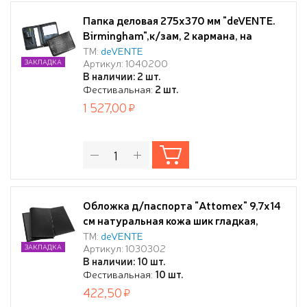
Папка деловая 275x370 мм "deVENTE.
Birmingham",к/зам, 2 кармана, на
молнии, черная
ТМ:
deVENTE
Артикул: 1040200
ЗАКЛАДКА
В наличии: 2 шт.
Фестивальная:
2 шт.
1 527,00
Обложка д/паспорта "Attomex" 9,7x14
см натуральная кожа шик гладкая,
черная, прозрачный ПВХ клапан и
ТМ:
deVENTE
Артикул: 1030302
ЗАКЛАДКА
кожаный клапан с отделениями для
В наличии: 10 шт.
визиток и сим карты, скругленные
Фестивальная:
10 шт.
уголки, индивидуальная упаковка
422,50