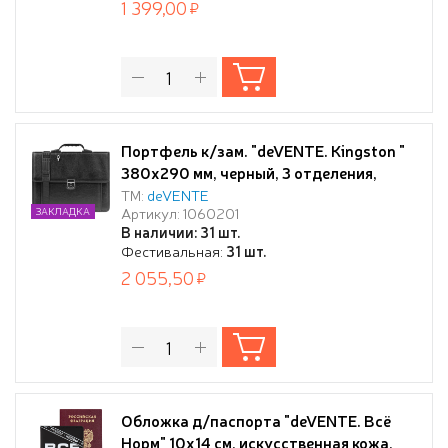
1 399,00
Портфель к/зам. "deVENTE. Kingston "
380x290 мм, черный, 3 отделения,
ручка, наплечный ремень, мет замок
ТМ:
deVENTE
Артикул: 1060201
ЗАКЛАДКА
В наличии: 31 шт.
Фестивальная:
31 шт.
2 055,50
Обложка д/паспорта "deVENTE. Всё
Норм" 10x14 см, искусственная кожа,