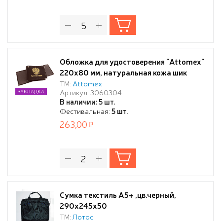
Обложка для удостоверения "Attomex"
220x80 мм, натуральная кожа шик
гладкая, прозрачные ПВХ клапаны,
ТМ:
Attomex
Артикул: 3060304
ЗАКЛАДКА
тиснение золотистой фольгой,
В наличии: 5 шт.
коричневая, индивидуальная упаковка
Фестивальная:
5 шт.
263,00
Сумка текстиль А5+ ,цв.черный,
290х245х50
ТМ:
Лотос