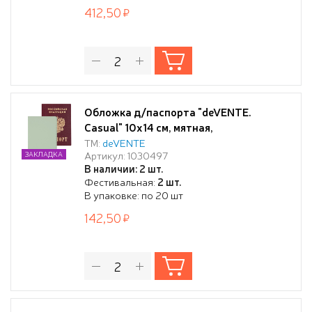
ундивидуальная упаковка
412,50
Обложка д/паспорта "deVENTE.
Casual" 10x14 см, мятная,
искусственная кожа, отстрочка, 2
ТМ:
deVENTE
Артикул: 1030497
ЗАКЛАДКА
отделения для визиток, в пластиковом
В наличии: 2 шт.
пакете с европодвесом
Фестивальная:
2 шт.
В упаковке: по 20 шт
142,50