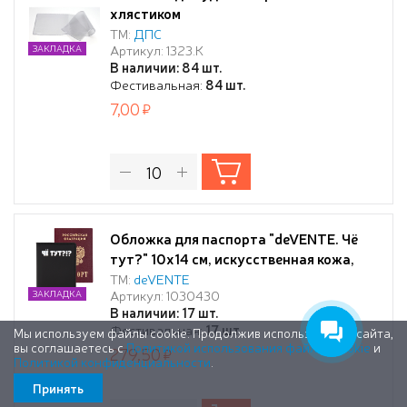
хлястиком
ТМ:
ДПС
Артикул: 1323.К
ЗАКЛАДКА
В наличии: 84 шт.
Фестивальная:
84 шт.
7,00
Обложка для паспорта "deVENTE. Чё
тут?" 10x14 см, искусственная кожа,
поролон, шелкография, отстрочка, 3
ТМ:
deVENTE
Артикул: 1030430
ЗАКЛАДКА
отделения для визиток, в пластиковом
В наличии: 17 шт.
пакете с европодвесом
Фестивальная:
17 шт.
Мы используем файлы cookie. Продолжив использование сайта,
вы соглашаетесь с
Политикой использования файлов cookie
и
279,50
Политикой конфиденциальности
.
Принять