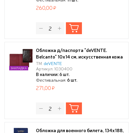
260,00
Обложка д/паспорта "deVENTE.
Belcanto" 10x14 см, искусственная кожа
фактурная, поролон, отстрочка, 5
ТМ:
deVENTE
Артикул: 1030400
ЗАКЛАДКА
отделений для визиток, в пластиковом
В наличии: 6 шт.
пакете с европодвесом, бордовая
Фестивальная:
6 шт.
271,00
Обложка для военного билета, 134х188,