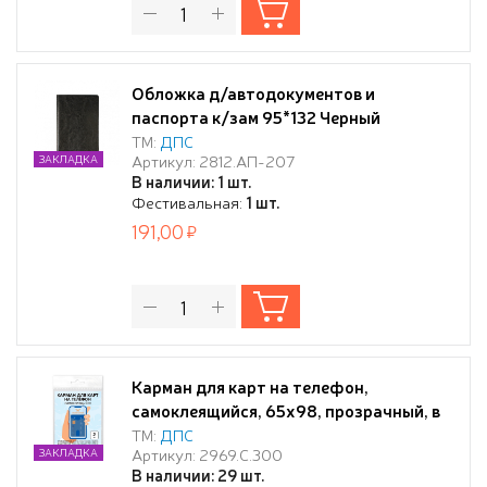
Обложка д/автодокументов и
паспорта к/зам 95*132 Черный
ТМ:
ДПС
Артикул: 2812.АП-207
ЗАКЛАДКА
В наличии: 1 шт.
Фестивальная:
1 шт.
191,00
Карман для карт на телефон,
самоклеящийся, 65х98, прозрачный, в
упак. 2шт.
ТМ:
ДПС
Артикул: 2969.С.300
ЗАКЛАДКА
В наличии: 29 шт.