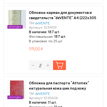
Обложка-карман для документов и
свидетельств "deVENTE" A4 (222x305
мм), ПВХ 300 мкм, антибликовая
ТМ:
deVENTE
Артикул: 1031909
ЗАКЛАДКА
поверхность, без отверстий,
В наличии: 187 шт.
горизонтальный вход, прозрачная
Фестивальная:
187 шт.
В упаковке: по 25 шт
119,00
Обложка для паспорта "Attomex"
натуральная кожа шик под кожу
крокодила, прозрачные ПВХ клапаны с
ТМ:
deVENTE
Артикул: 1030606
ЗАКЛАДКА
отделами для визиток и сим карты,
В наличии: 11 шт.
скругленные уголки, бордовая
Фестивальная:
11 шт.