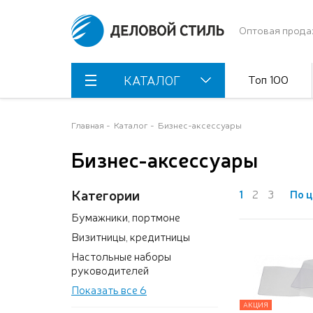
Оптовая прода
Топ 100
КАТАЛОГ
Главная
Каталог
Бизнес-аксессуары
Бизнес-аксессуары
Категории
1
2
3
По ц
Бумажники, портмоне
Визитницы, кредитницы
Настольные наборы
руководителей
Показать все 6
АКЦИЯ