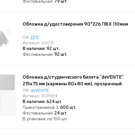
Фестивальная:
79 шт.
Обложка д/удостоверения 90*226 ПВХ 110мкм
ТМ:
ДПС
Артикул: 1267.К
В наличии: 92 шт.
Фестивальная:
92 шт.
Обложка д/студенческого билета "deVENTE"
215x75 мм (карманы 80+80 мм), прозрачный
ПВХ 120 мкм
ТМ:
deVENTE
Артикул: 1031904
В наличии: 624 шт.
Трикотажников 3:
600 шт.
Фестивальная:
24 шт.
В упаковке: по 100 шт