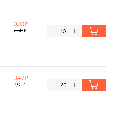
3,33
6,50
3,47
7,01