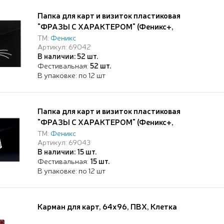
Папка для карт и визиток пластиковая
"ФРАЗЫ С ХАРАКТЕРОМ" (Феникс+,
полипропилен, 10.5х7.4 см, 1 отд. кнопка,
ТМ:
Феникс
Артикул: 69042
шелкография в одну краску)
В наличии: 52 шт.
Фестивальная:
52 шт.
В упаковке: по 12 шт
Папка для карт и визиток пластиковая
"ФРАЗЫ С ХАРАКТЕРОМ" (Феникс+,
полипропилен, 10.5х7.4 см, 1 отд. кнопка,
ТМ:
Феникс
Артикул: 69043
шелкография в одну краску)
В наличии: 15 шт.
Фестивальная:
15 шт.
В упаковке: по 12 шт
Карман для карт, 64х96, ПВХ, Клетка