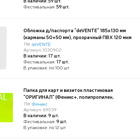
В наличии: 59 шт.
Фестивальная:
59 шт.
Обложка д/паспорта "deVENTE" 185x130 мм
(карманы 50+50 мм), прозрачный ПВХ 120 мкм
ТМ:
deVENTE
Артикул: 1030902
В наличии: 17 шт.
Фестивальная:
17 шт.
В упаковке: по 100 шт
Папка для карт и визиток пластиковая
"ОРИГИНАЛ" (Феникс+, полипропилен,
10.5х7.4 см, 1 отд., кнопка, шелкография в одну
ТМ:
Феникс
Артикул: 69039
краску)
В наличии: 9 шт.
Фестивальная:
9 шт.
В упаковке: по 12 шт