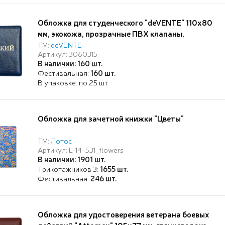
Обложка для студенческого "deVENTE" 110x80
мм, экокожа, прозрачные ПВХ клапаны,
тиснение фольгой, синяя, индивидуальная
ТМ:
deVENTE
Артикул: 3060315
упаковка
В наличии: 160 шт.
Фестивальная:
160 шт.
В упаковке: по 25 шт
Обложка для зачетной книжки "Цветы"
ТМ:
Лотос
Артикул: L-14-531_flowers
В наличии: 1901 шт.
Трикотажников 3:
1655 шт.
Фестивальная:
246 шт.
Обложка для удостоверения ветерана боевых