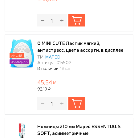
0 MINI CUTE Ластик мягкий,
антистресс, цвета ассорти, в дисплее
(10216170/230522/3096453/03 ,
АКЦИЯ
ТМ:
MAPED
Артикул: 015502
ЗАКЛАДКА
КИТАЙ)
В наличии: 12 шт
45,54
93,19
Ножницы 210 мм Maped ESSENTIALS
SOFT, асимметричные