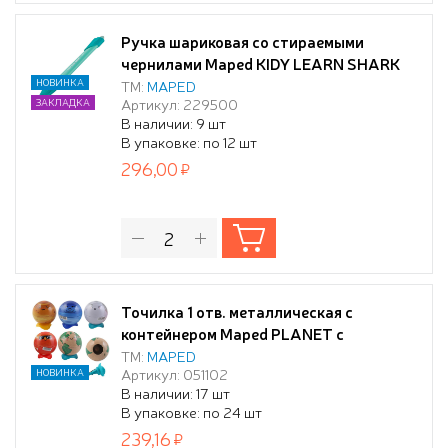
Ручка шариковая со стираемыми
чернилами Maped KIDY LEARN SHARK
СИНЯЯ 0,7 мм, с ластиком, с
НОВИНКА
ТМ:
MAPED
Артикул: 229500
ЗАКЛАДКА
тренажером для постановки письма, с
В наличии: 9 шт
возможностью перезарядки
В упаковке: по 12 шт
картриджа, цвет корпуса бирюзовый, в
296,00
блистере
Точилка 1 отв. металлическая с
контейнером Maped PLANET с
дизайном в виде планет, ассорти, в
ТМ:
MAPED
Артикул: 051102
НОВИНКА
дисплее
В наличии: 17 шт
В упаковке: по 24 шт
239,16