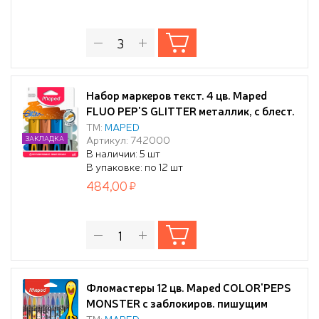
Набор маркеров текст. 4 цв. Maped
FLUO PEP'S GLITTER металлик, с блест.
1-5мм, в бл/уп.
ТМ:
MAPED
Артикул: 742000
ЗАКЛАДКА
В наличии: 5 шт
В упаковке: по 12 шт
484,00
Фломастеры 12 цв. Maped COLOR'PEPS
MONSTER с заблокиров. пишущим
узлом, смываемые,
ТМ:
MAPED