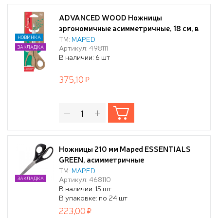
ADVANCED WOOD Ножницы
эргономичные асимметричные, 18 см, в
блистере
НОВИНКА
ТМ:
MAPED
Артикул: 498111
ЗАКЛАДКА
(10228010/220523/5042496/02 ,
В наличии: 6 шт
КИТАЙ)
375,10
Ножницы 210 мм Maped ESSENTIALS
GREEN, асимметричные
ТМ:
MAPED
Артикул: 468110
ЗАКЛАДКА
В наличии: 15 шт
В упаковке: по 24 шт
223,00