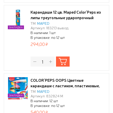
Карандаши 12 цв. Maped Color'Peps из
липы треугольные ударопрочный
грифель + точилка
ТМ:
MAPED
Артикул: 183213 вывод
ЗАКЛАДКА
В наличии: 1 шт
В упаковке: по 12 шт
294,00
COLOR'PEPS OOPS Цветные
карандаши с ластиком, пластиковые,
24 цвета, в картонной коробке с
ТМ:
MAPED
Артикул: 832824 М
ЗАКЛАДКА
подвесом
В наличии: 12 шт
(10216170/250420/0108973/13 ,
В упаковке: по 12 шт
КИТАЙ)
540,00