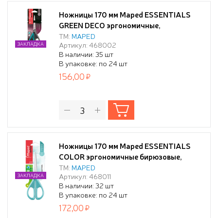
Ножницы 170 мм Maped ESSENTIALS
GREEN DECO эргономичные,
симметричные, цв. ассорти, в блистере
ТМ:
MAPED
Артикул: 468002
ЗАКЛАДКА
В наличии: 35 шт
В упаковке: по 24 шт
156,00
Ножницы 170 мм Maped ESSENTIALS
COLOR эргономичные бирюзовые,
симметричные, в блистере
ТМ:
MAPED
Артикул: 468011
ЗАКЛАДКА
В наличии: 32 шт
В упаковке: по 24 шт
172,00