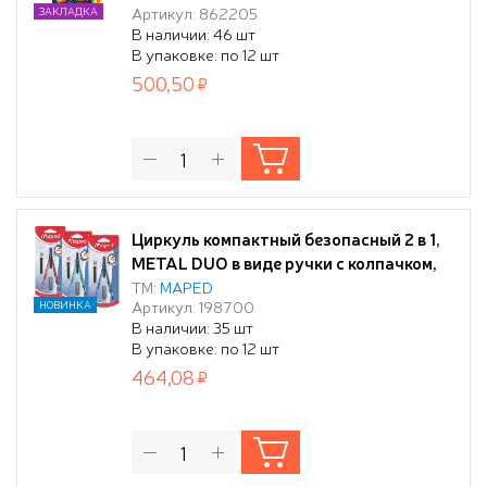
Артикул: 862205
ЗАКЛАДКА
подвесом
В наличии: 46 шт
В упаковке: по 12 шт
500,50
Циркуль компактный безопасный 2 в 1,
METAL DUO в виде ручки с колпачком,
автоматическая подача грифеля,
ТМ:
MAPED
Артикул: 198700
НОВИНКА
эргономичный, 10 грифелей в
В наличии: 35 шт
комплекте, цвета ассорти, в блистере с
В упаковке: по 12 шт
подвесом
464,08