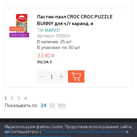
Ластик-пазл CROC CROC PUZZLE
BUNNY для ч/г каранд. и
термочувств.чернил. асс. бл/уп
АКЦИЯ
ТМ:
MAPED
Артикул: 015801
ЗАКЛАДКА
В наличии: 25 шт
В упаковке: по 30 шт
33,40
96,34
1
2
3
4
Показывать по:
24
52
100
Мы используем файлы cookie. Продолжив использование сайта,
© 2011-2026 Группа компаний «Деловой Стиль»
вы соглашаетесь с
Политикой использования файлов cookie
и
Политикой конфиденциальности
.