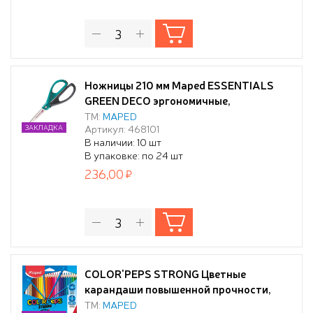
Ножницы 210 мм Maped ESSENTIALS
GREEN DECO эргономичные,
асимметричные, цв. ассорти, в
ТМ:
MAPED
Артикул: 468101
ЗАКЛАДКА
блистере
В наличии: 10 шт
В упаковке: по 24 шт
236,00
COLOR'PEPS STRONG Цветные
карандаши повышенной прочности,
пластиковые, 24 цвета, в картонной
ТМ:
MAPED