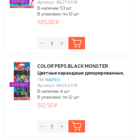
Артикул: 862724 М
ЗАКЛАДКА
коробке с подвесом
В наличии: 53 шт
(10216170/080320/0061495/18 ,
В упаковке: по 12 шт
КИТАЙ)
505,00
COLOR'PEPS BLACK MONSTER
Цветные карандаши декорированные,
пластиковые, 24 цвета, в картонной
ТМ:
MAPED
Артикул: 862624 М
ЗАКЛАДКА
коробке с подвесом
В наличии: 6 шт
В упаковке: по 12 шт
512,50