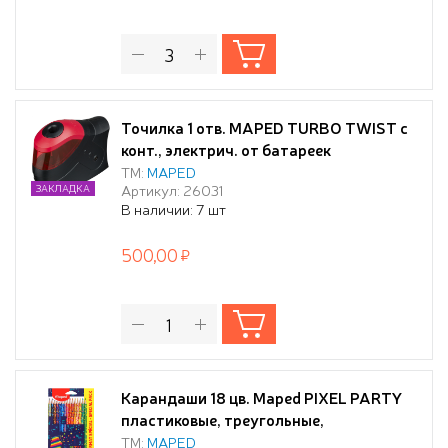
Точилка 1 отв. MAPED TURBO TWIST с
конт., электрич. от батареек
ТМ:
MAPED
Артикул: 26031
ЗАКЛАДКА
В наличии: 7 шт
500,00
Карандаши 18 цв. Maped PIXEL PARTY
пластиковые, треугольные,
декорированные, в картонной коробке с
ТМ:
MAPED