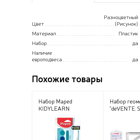
Разноцветный
Цвет
(Рисунок)
Материал
Пластик
Набор
да
Наличие
европодвеса
да
Похожие товары
Набор Maped
Набор геом
KIDYLEARN
"deVENTE. S
CONCENTRATION 4
малый, 4 п
предмета: линейка с
(линейка 20
тактильными зонами,
волнистым 
карандаш с
трафарета