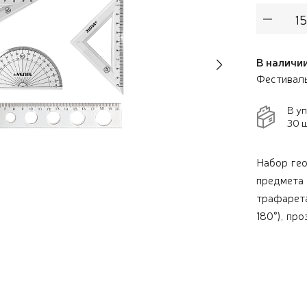
В наличии
Next
Фестивал
В у
30 ш
Набор гео
предмета 
трафарета
180°), пр