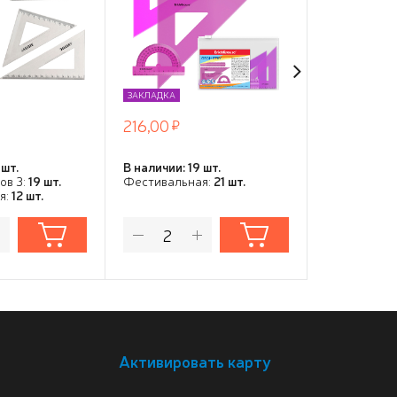
of, в ПВХ
розовый, в zip-пакете
вроподвесом
 молнией
ЗАКЛАДКА
ЗАКЛАДКА
216,00
216,00
 шт.
В наличии: 19 шт.
В наличии: 1
ов 3:
19 шт.
Фестивальная:
21 шт.
Фестивальн
я:
12 шт.
Активировать карту