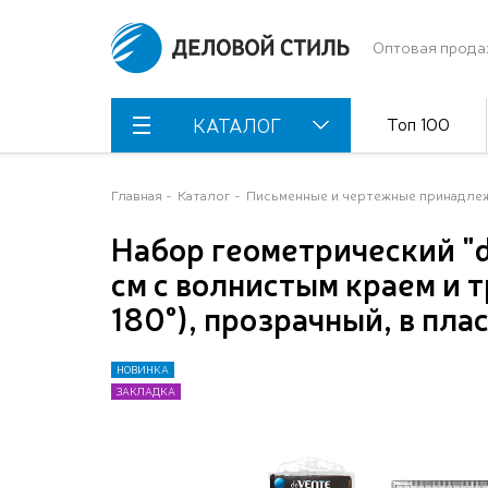
Оптовая прода
Топ 100
КАТАЛОГ
Главная
Каталог
Письменные и чертежные принадле
Набор геометрический "d
см с волнистым краем и 
180°), прозрачный, в пла
НОВИНКА
НОВИНКА
НОВИНКА
НОВИНКА
ЗАКЛАДКА
ЗАКЛАДКА
ЗАКЛАДКА
ЗАКЛАДКА