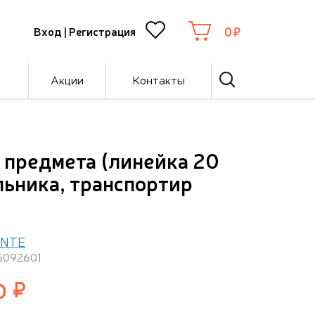
0
Вход
|
Регистрация
Акции
Контакты
 предмета (линейка 20
льника, транспортир
ENTE
 5092601
0