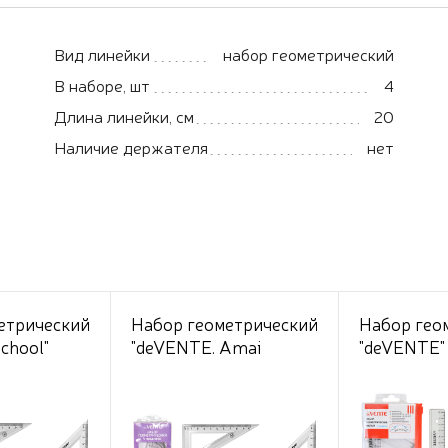
Вид линейки
набор геометрический
В наборе, шт
4
Длина линейки, см
20
Наличие держателя
нет
етрический
Набор геометрический
Набор гео
chool"
"deVENTE. Amai
"deVENTE"
редмета
Menoko" малый, 4
предмета 
 см с
предмета (линейка 20
см, 2 угол
краем и
см с волнистым краем
транспорти
ми
и трафаретами
прозрачны