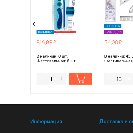
жевательной насадкой
окружносте
антистресс, точилка с
угольника,
текстурированной
транспортир
поверхностью, ластик,
прозрачный
НОВИНКА
в упаковке с подвесом
пластиково
НОВИНКА
ЗАКЛАДКА
816,89
54,00
В наличии: 8 шт.
В наличии: 45 
Фестивальная:
8 шт.
Фестивальная
Информация
Доставка и о