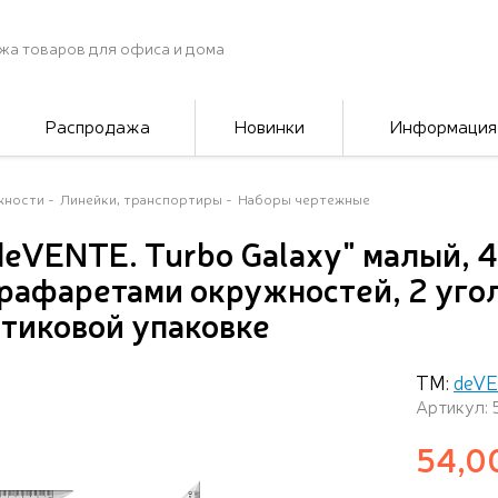
жа товаров для офиса и дома
Распродажа
Новинки
Информация
жности
Линейки, транспортиры
Наборы чертежные
eVENTE. Turbo Galaxy" малый, 4
трафаретами окружностей, 2 уго
стиковой упаковке
ТМ:
deV
Артикул:
54,0