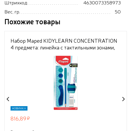
Штрихкод
4630073358973
Вес, гр.
50
Похожие товары
Набор Maped KIDYLEARN CONCENTRATION
4 предмета: линейка с тактильными зонами,
карандаш с жевательной насадкой
антистресс, точилка с текстурированной
поверхностью, ластик, в упаковке с подвесом
НОВИНКА
816,89