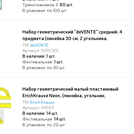
Трикотажников 3:
80 шт.
В упаковке: по 100 шт
Набор геометрический "deVENTE" средний, 4
предмета (линейка 30 см, 2 угольника,
транспортир), прозрачный с синей шкалой, в
ТМ:
deVENTE
Артикул: 5092301
пластиковом блистере
В наличии: 1 шт.
Фестивальная:
1 шт.
В упаковке: по 30 шт
Набор геометрический малый пластиковый
ErichKrause Neon, (линейка, угольник,
транспортир), желтый (в пакете по 20 шт)
ТМ:
Erich Krause
Артикул: 49559
В наличии: 14 шт.
Фестивальная:
14 шт.
В упаковке: по 20 шт