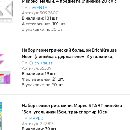
Menoko" малый, 4 предмета (линейка 20 см с
волнистым краем и трафаретами
ТМ:
deVENTE
Артикул: 5092600
окружностей, 2 угольника, транспортир 180°),
В наличии: 101 шт.
прозрачный, в пластиковой упаковке
Фестивальная:
101 шт.
В упаковке: по 30 шт
Набор геометрический большой ErichKrause
Neon, (линейка с держателем, 2 угольника,
транспортир), розовый, в zip-пакете
ТМ:
Erich Krause
Артикул: 55539
В наличии: 19 шт.
Фестивальная:
21 шт.
В упаковке: по 20 шт
Набор геометрич. мини: Maped START линейка
15см, угольники 15см, транспортир 10см
ТМ:
MAPED
Артикул: 242815
В наличии: 79 шт.