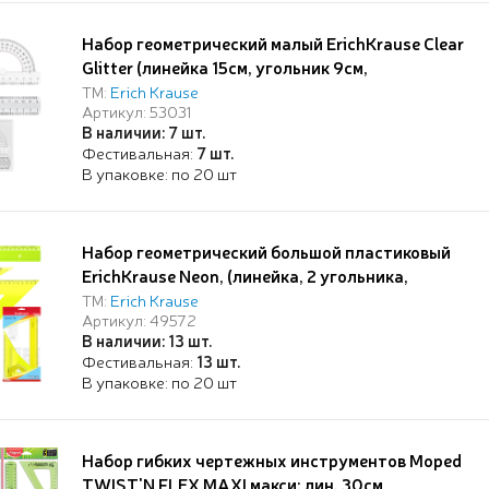
Набор геометрический малый ErichKrause Clear
Glitter (линейка 15см, угольник 9см,
транспортир 180°), прозрачный с блестками, в
ТМ:
Erich Krause
Артикул: 53031
zip-пакете
В наличии: 7 шт.
Фестивальная:
7 шт.
В упаковке: по 20 шт
Набор геометрический большой пластиковый
ErichKrause Neon, (линейка, 2 угольника,
транспортир), желтый (в пакете по 20 шт)
ТМ:
Erich Krause
Артикул: 49572
В наличии: 13 шт.
Фестивальная:
13 шт.
В упаковке: по 20 шт
Набор гибких чертежных инструментов Moped
TWIST'N FLEX MAXI макси: лин. 30см,