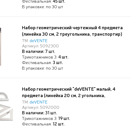
Фестивальная:
45 шт.
В упаковке: по 30 шт
Набор геометрический чертежный 4 предмета
(линейка 30 см, 2 треугольника, транспортир)
прозрачный, в пластиковом блистере
ТМ:
deVENTE
Артикул: 5092300
В наличии: 7 шт.
Трикотажников 3:
4 шт.
Фестивальная:
3 шт.
В упаковке: по 30 шт
Набор геометрический "deVENTE" малый, 4
предмета (линейка 20 см, 2 угольника,
транспортир), прозрачный пластик
ТМ:
deVENTE
Артикул: 5092000
shatterproof, в ПВХ чехле с европодвесом и
В наличии: 31 шт.
боковой молнией
Трикотажников 3:
19 шт.
Фестивальная:
12 шт.