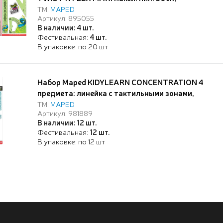
угольники 21см, транспортир 10см, цвета
ТМ:
MAPED
Артикул: 895055
ассорти
В наличии: 4 шт.
Фестивальная:
4 шт.
В упаковке: по 20 шт
Набор Maped KIDYLEARN CONCENTRATION 4
предмета: линейка с тактильными зонами,
карандаш с жевательной насадкой
ТМ:
MAPED
Артикул: 981889
антистресс, точилка с текстурированной
В наличии: 12 шт.
поверхностью, ластик, в упаковке с подвесом
Фестивальная:
12 шт.
В упаковке: по 12 шт