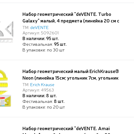
Набор геометрический "deVENTE. Turbo
Galaxy" малый, 4 предмета (линейка 20 см с
волнистым краем и трафаретами
ТМ:
deVENTE
Артикул: 5092601
окружностей, 2 угольника, транспортир 180°),
В наличии: 95 шт.
прозрачный, в пластиковой упаковке
Фестивальная:
95 шт.
В упаковке: по 30 шт
Набор геометрический малый ErichKrause®
Neon (линейка 15см; угольник 7см, угольник
9см, угольник 13см, транспортир), желтый, в
ТМ:
Erich Krause
Артикул: 49563
zip пакете
В наличии: 8 шт.
Фестивальная:
8 шт.
В упаковке: по 20 шт
Набор геометрический "deVENTE. Amai