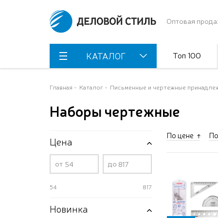
Оптовая прода
Топ 100
КАТАЛОГ
Главная
Каталог
Письменные и чертежные принадле
Наборы чертежные
По цене
По
Цена
от
до
54
817
Новинка