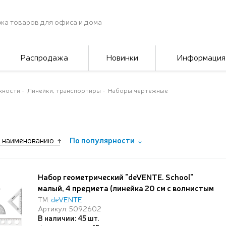
жа товаров для офиса и дома
Распродажа
Новинки
Информация
жности
Линейки, транспортиры
Наборы чертежные
 наименованию
По популярности
Набор геометрический "deVENTE. School"
малый, 4 предмета (линейка 20 см с волнистым
краем и трафаретами окружностей, 2
ТМ:
deVENTE
Артикул: 5092602
угольника, транспортир 180°), прозрачный, в
В наличии: 45 шт.
пластиковой упаковке