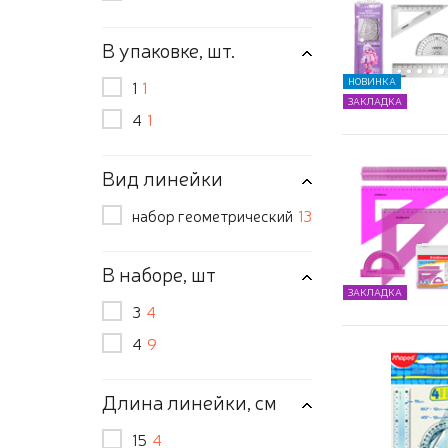
В упаковке, шт.
НОВИНКА
1
1
ЗАКЛАДКА
4
1
Вид линейки
набор геометрический
13
В наборе, шт
ЗАКЛАДКА
3
4
4
9
Длина линейки, см
15
4