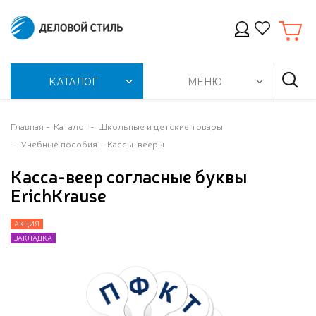
КАТАЛОГ
МЕНЮ
Главная
Каталог
Школьные и детские товары
Учебные пособия
Кассы-вееры
Касса-веер согласные буквы
ErichKrause
АКЦИЯ
АКЦИЯ
ЗАКЛАДКА
ЗАКЛАДКА