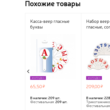
Похожие товары
Касса-веер гласные
Набор веер-
буквы
гласные, со
цифры от 1 
гибкие, 3 ш
с европодв
ЗАКЛАДКА
ЗАКЛАДКА
65,50
209,00
В наличии: 209 шт.
В наличии: 228
Фестивальная:
209 шт.
Трикотажнико
Фестивальная