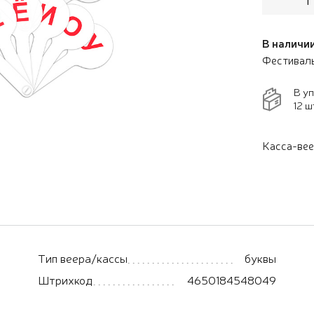
В наличии
Фестивал
В у
12 ш
Касса-вее
Тип веера/кассы
буквы
Штрихкод
4650184548049