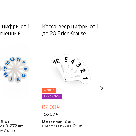
 цифры от 1
Касса-веер цифры от 1
Касса-вее
егченный
до 20 ErichKrause
буквы Eri
АКЦИЯ
АКЦИЯ
ЗАКЛАДКА
ЗАКЛАДКА
82,00
82,00
166,69
166,69
8 шт.
В наличии: 2 шт.
В наличии: 2
ов 3:
272 шт.
Фестивальная:
2 шт.
Фестивальн
я:
66 шт.