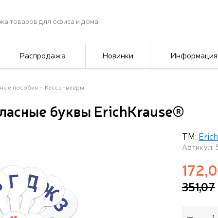
жа товаров для офиса и дома
Распродажа
Новинки
Информация
ные пособия
Кассы-вееры
гласные буквы ErichKrause®
ТМ:
Eric
Артикул:
172,
351,07