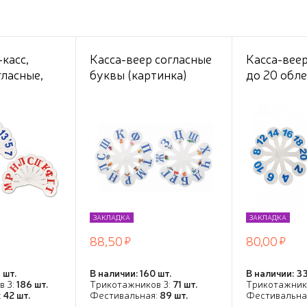
касс,
Касса-веер согласные
Касса-веер
гласные,
буквы (картинка)
до 20 обл
до 20,
туки, пакет
есом
ЗАКЛАДКА
ЗАКЛАДКА
88,50
80,00
 шт.
В наличии: 160 шт.
В наличии: 33
в 3:
186 шт.
Трикотажников 3:
71 шт.
Трикотажник
:
42 шт.
Фестивальная:
89 шт.
Фестивальна