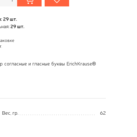
: 29 шт.
ьная:
29 шт.
паковке
т.
р согласные и гласные буквы ErichKrause®
Вес, гр.
62