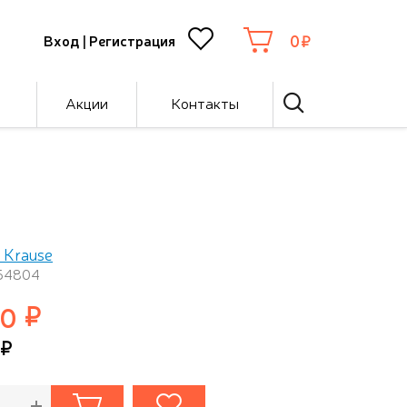
0
Вход
|
Регистрация
Акции
Контакты
h Krause
 54804
00