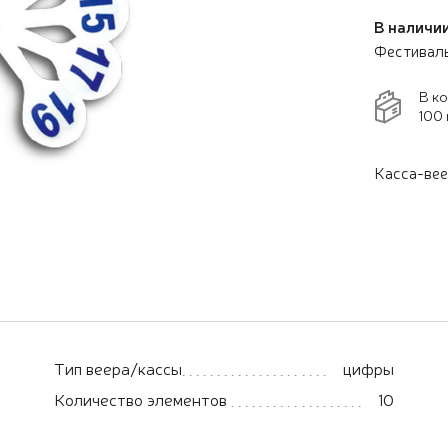
В наличии
Фестивал
В к
100 
Касса-ве
Тип веера/кассы
цифры
Количество элементов
10