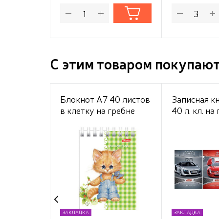
С этим товаром покупаю
Блокнот А7 40 листов
Записная к
в клетку на гребне
40 л. кл. на
"Ассорти", обложка
"Автопанор
мелованный картон,
60 г/м2
ЗАКЛАДКА
ЗАКЛАДКА