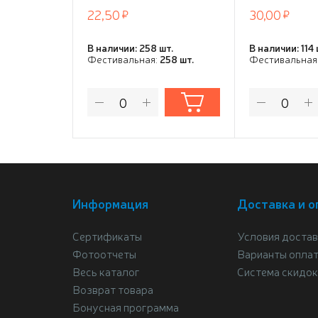
22,50
30,00
В наличии: 258 шт.
В наличии: 114 
Фестивальная:
258 шт.
Фестивальная
Информация
Доставка и о
Сертификаты
Условия достав
Фотоотчеты
Варианты опла
Весь каталог
Система скидок
Возврат товара
Бонусная программа