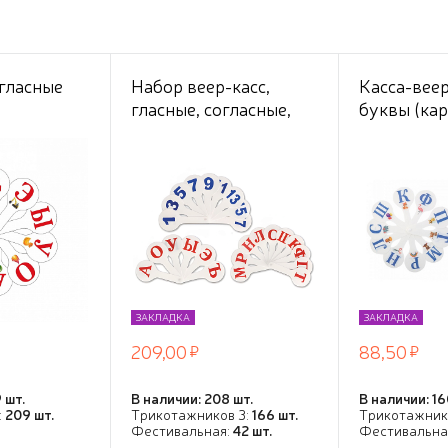
 гласные
Набор веер-касс,
Касса-веер
гласные, согласные,
буквы (кар
цифры от 1 до 20,
гибкие, 3 штуки, пакет
с европодвесом
ЗАКЛАДКА
ЗАКЛАДКА
209,00
88,50
 шт.
В наличии: 208 шт.
В наличии: 16
:
209 шт.
Трикотажников 3:
166 шт.
Трикотажник
Фестивальная:
42 шт.
Фестивальна