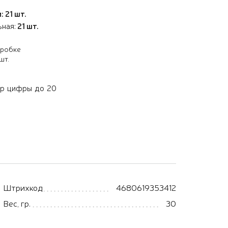
: 21 шт.
ьная:
21 шт.
оробке
шт.
ер цифры до 20
Штрихкод
4680619353412
Вес, гр.
30