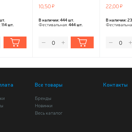
пластиковой тубе,
10,50
22,00
синяя
шт.
В наличии: 444 шт.
В наличии: 23
:
114 шт.
Фестивальная:
444 шт.
Фестивальна
плата
Все товары
Контакты
ки
Бренды
ты
Новинки
Весь каталог