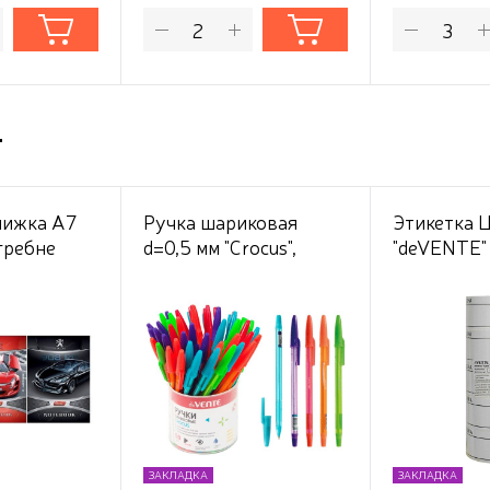
т
нижка А7
Ручка шариковая
Этикетка 
 гребне
d=0,5 мм "Crocus",
"deVENTE"
ама"
полупрозрачный
белая 200 
флуоресцентный
рулоне
корпус,
ароматизированные
синие чернила,
сменный стержень,
индивидуальная
маркировка, цвета
корпуса ассорти, в
ЗАКЛАДКА
ЗАКЛАДКА