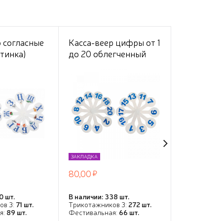
 согласные
Касса-веер цифры от 1
Касса-вее
тинка)
до 20 облегченный
до 20 Eri
АКЦИЯ
ЗАКЛАДКА
ЗАКЛАДКА
80,00
82,00
166,69
0 шт.
В наличии: 338 шт.
В наличии: 2
ов 3:
71 шт.
Трикотажников 3:
272 шт.
Фестивальн
я:
89 шт.
Фестивальная:
66 шт.