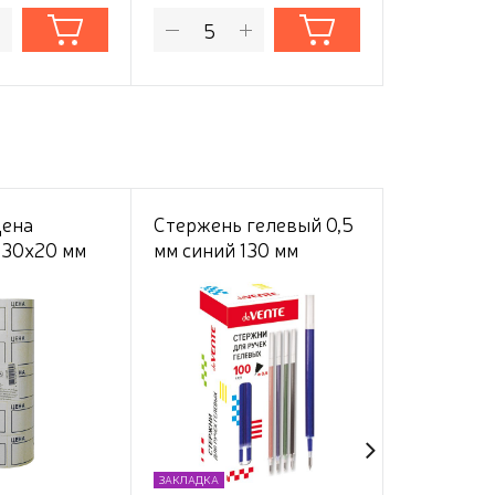
Цена
Стержень гелевый 0,5
Кассовая 
 30х20 мм
мм синий 130 мм
57*12*30м
шт. в
"deVENTE"
"deVENTE"
термочув
48 г/м²
ЗАКЛАДКА