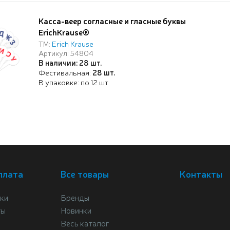
Касса-веер согласные и гласные буквы
ErichKrause®
ТМ:
Erich Krause
Артикул: 54804
В наличии: 28 шт.
Фестивальная:
28 шт.
В упаковке: по 12 шт
плата
Все товары
Контакты
ки
Бренды
ты
Новинки
Весь каталог