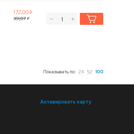
172,00
351,07
Показывать по:
24
52
100
Активировать карту