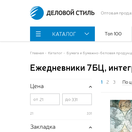
Оптовая прода
Топ 100
КАТАЛОГ
Главная
Каталог
Бумага и бумажно-беловая продукц
Ежедневники 7БЦ, интег
1
2
3
По ц
Цена
от
до
21
331
Закладка