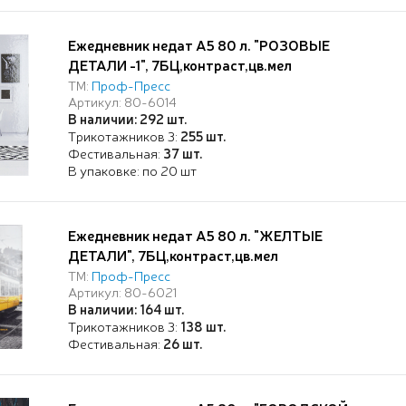
Ежедневник недат А5 80 л. "РОЗОВЫЕ
ДЕТАЛИ -1", 7БЦ,контраст,цв.мел
обл,ТМ"Collezione"
ТМ:
Проф-Пресс
Артикул: 80-6014
В наличии: 292 шт.
Трикотажников 3:
255 шт.
Фестивальная:
37 шт.
В упаковке: по 20 шт
Ежедневник недат А5 80 л. "ЖЕЛТЫЕ
ДЕТАЛИ", 7БЦ,контраст,цв.мел
обл,ТМ"Collezione"
ТМ:
Проф-Пресс
Артикул: 80-6021
В наличии: 164 шт.
Трикотажников 3:
138 шт.
Фестивальная:
26 шт.