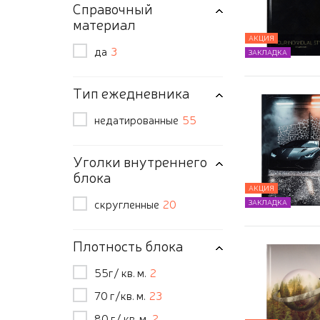
Справочный
материал
АКЦИЯ
да
3
ЗАКЛАДКА
Тип ежедневника
недатированные
55
Уголки внутреннего
блока
АКЦИЯ
скругленные
20
ЗАКЛАДКА
Плотность блока
55г/ кв. м.
2
70 г/кв. м.
23
80 г/ кв. м.
2