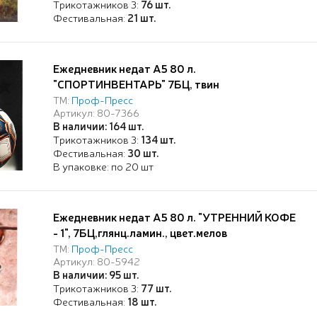
Трикотажников 3:
76 шт.
Фестивальная:
21 шт.
Ежедневник недат А5 80 л.
"СПОРТИНВЕНТАРЬ" 7БЦ, твин
лак,ТМ"Collezione"
ТМ:
Проф-Пресс
Артикул: 80-7366
В наличии: 164 шт.
Трикотажников 3:
134 шт.
Фестивальная:
30 шт.
В упаковке: по 20 шт
Ежедневник недат А5 80 л. "УТРЕННИЙ КОФЕ
- 1", 7БЦ,глянц.ламин., цвет.мелов
обл.,TM"Profit"
ТМ:
Проф-Пресс
Артикул: 80-5942
В наличии: 95 шт.
Трикотажников 3:
77 шт.
Фестивальная:
18 шт.