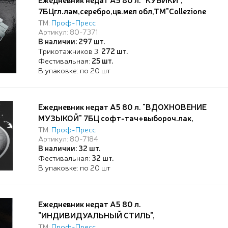
7БЦгл.лам,серебро,цв.мел обл,ТМ"Collezione
ТМ:
Проф-Пресс
Артикул: 80-7371
В наличии: 297 шт.
Трикотажников 3:
272 шт.
Фестивальная:
25 шт.
В упаковке: по 20 шт
Ежедневник недат А5 80 л. "ВДОХНОВЕНИЕ
МУЗЫКОЙ" 7БЦ софт-тач+выбороч.лак,
ТМ"Collezione"
ТМ:
Проф-Пресс
Артикул: 80-7184
В наличии: 32 шт.
Фестивальная:
32 шт.
В упаковке: по 20 шт
Ежедневник недат А5 80 л.
"ИНДИВИДУАЛЬНЫЙ СТИЛЬ",
7БЦ,глянц.ламин., цвет.мелов обл.,TM"Profit"
ТМ:
Проф-Пресс