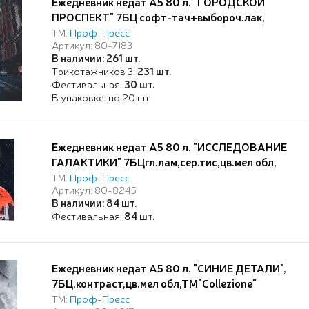
Ежедневник недат А5 80 л. "ГОРОДСКОЙ
ПРОСПЕКТ" 7БЦ софт-тач+выбороч.лак,
ТМ"Collezione"
ТМ:
Проф-Пресс
Артикул: 80-7183
В наличии: 261 шт.
Трикотажников 3:
231 шт.
Фестивальная:
30 шт.
В упаковке: по 20 шт
Ежедневник недат А5 80 л. "ИССЛЕДОВАНИЕ
ГАЛАКТИКИ" 7БЦгл.лам,сер.тис,цв.мел обл,
ТМ"Collezione"
ТМ:
Проф-Пресс
Артикул: 80-8245
В наличии: 84 шт.
Фестивальная:
84 шт.
Ежедневник недат А5 80 л. "СИНИЕ ДЕТАЛИ",
7БЦ,контраст,цв.мел обл,ТМ"Collezione"
ТМ:
Проф-Пресс