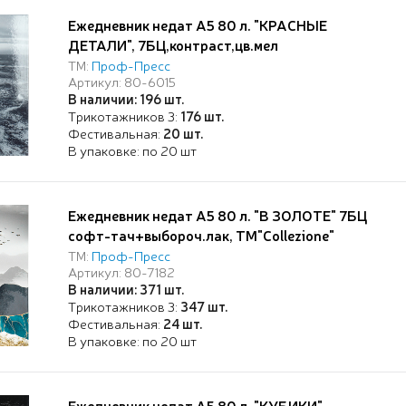
Ежедневник недат А5 80 л. "КРАСНЫЕ
ДЕТАЛИ", 7БЦ,контраст,цв.мел
обл,ТМ"Collezione"
ТМ:
Проф-Пресс
Артикул: 80-6015
В наличии: 196 шт.
Трикотажников 3:
176 шт.
Фестивальная:
20 шт.
В упаковке: по 20 шт
Ежедневник недат А5 80 л. "В ЗОЛОТЕ" 7БЦ
софт-тач+выбороч.лак, ТМ"Collezione"
ТМ:
Проф-Пресс
Артикул: 80-7182
В наличии: 371 шт.
Трикотажников 3:
347 шт.
Фестивальная:
24 шт.
В упаковке: по 20 шт
Ежедневник недат А5 80 л. "КУБИКИ",