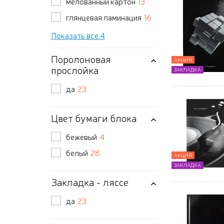
мелованный картон
13
глянцевая ламинация
16
Показать все 4
Поролоновая
АКЦИЯ
прослойка
ЗАКЛАДКА
да
23
Цвет бумаги блока
бежевый
4
белый
28
АКЦИЯ
ЗАКЛАДКА
Закладка - ляссе
да
23