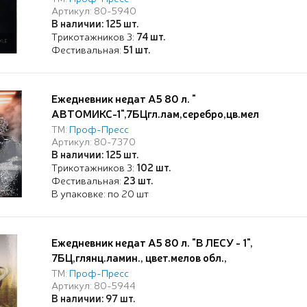
Артикул: 80-5940
В наличии: 125 шт.
Трикотажников 3:
74 шт.
Фестивальная:
51 шт.
Ежедневник недат А5 80 л. "
АВТОМИКС-1",7БЦгл.лам,серебро,цв.мел
обл,ТМ"Collezione"
ТМ:
Проф-Пресс
Артикул: 80-7370
В наличии: 125 шт.
Трикотажников 3:
102 шт.
Фестивальная:
23 шт.
В упаковке: по 20 шт
Ежедневник недат А5 80 л. "В ЛЕСУ - 1",
7БЦ,глянц.ламин., цвет.мелов обл.,
ТМ:
Проф-Пресс
Артикул: 80-5944
В наличии: 97 шт.