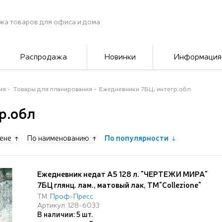
жа товаров для офиса и дома
Распродажа
Новинки
Информация
ия
Товары для планирования
Ежедневники 7БЦ, интегр.обл
р.обл
ене
По наименованию
По популярности
Ежедневник недат А5 128 л. "ЧЕРТЕЖИ МИРА"
7БЦ глянц. лам., матовый лак, ТМ"Collezione"
ТМ:
Проф-Пресс
Артикул: 128-6033
В наличии: 5 шт.