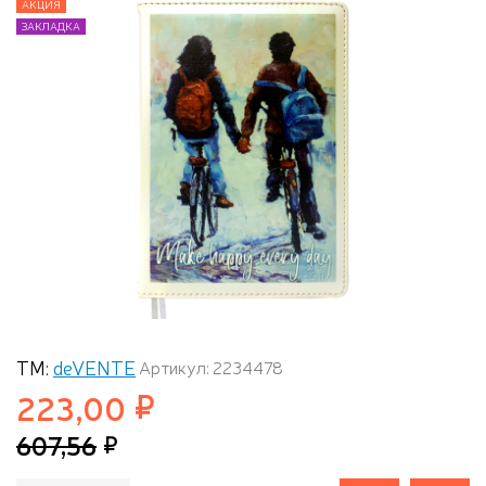
АКЦИЯ
АКЦИЯ
ЗАКЛАДКА
ЗАКЛАДКА
ТМ:
deVENTE
Артикул: 2234478
223,00
607,56