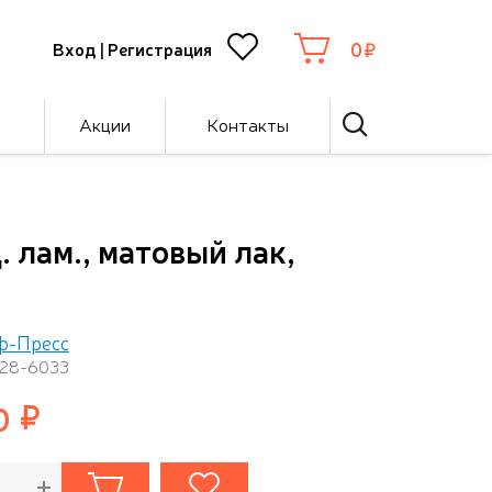
0
Вход
|
Регистрация
Акции
Контакты
лам., матовый лак,
ф-Пресс
128-6033
0