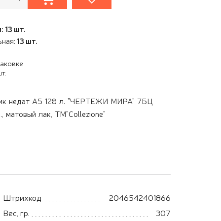
: 13 шт.
ьная:
13 шт.
паковке
т.
ик недат А5 128 л. "ЧЕРТЕЖИ МИРА" 7БЦ
., матовый лак, ТМ"Collezione"
Штрихкод
2046542401866
Вес, гр.
307