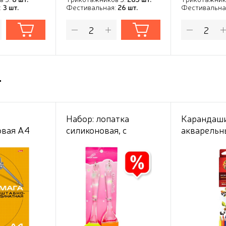
:
3 шт.
Фестивальная:
26 шт.
Фестивальна
т
Набор: лопатка
Карандаши
овая А4
силиконовая, с
акварельны
рыжая
пластик. прозрачной
цветов Ko
ручкой, 24,5*5см +
"Mondeluz''
кисточка силикон.
коробка с
европодве