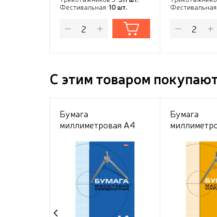
Фестивальная:
10 шт.
Фестивальная
С этим товаром покупаю
Бумага
Бумага
миллиметровая А4
миллиметр
16листов (голубая
16листов (
сетка)
сетка)