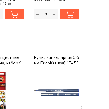
я:
19 шт.
Фестивальн
 цветные
Ручка капиллярная 0,6
Дневник 
е, набор 6
мм ErichKrause® "F-15"
музыкаль
h-I-Noor
синяя
48 листов
, картонная
"Рисунки 
2-х цв. бл
сом