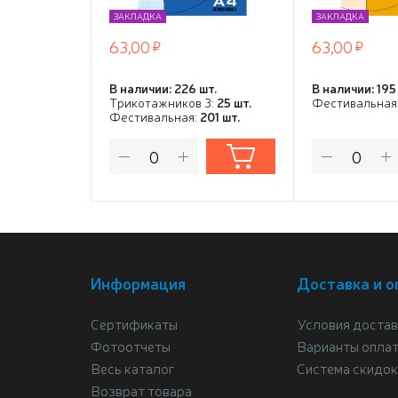
ЗАКЛАДКА
ЗАКЛАДКА
63,00
63,00
В наличии: 226 шт.
В наличии: 195
Трикотажников 3:
25 шт.
Фестивальная
Фестивальная:
201 шт.
Информация
Доставка и о
Сертификаты
Условия достав
Фотоотчеты
Варианты опла
Весь каталог
Система скидок
Возврат товара