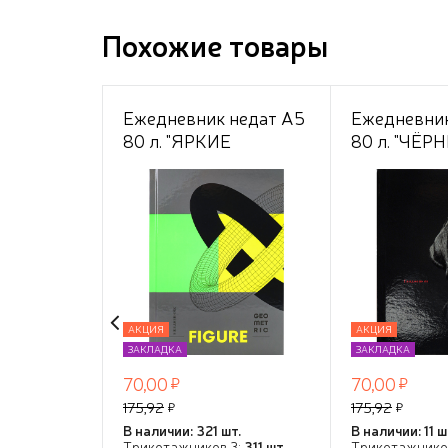
Похожие товары
Ежедневник недат А5
Ежедневник
80 л. "ЯРКИЕ
80 л. "ЧЁР
АКЦЕНТЫ" 7БЦ
ЛАБРАДОР"
глянц. лам., цвет
7БЦ,контра
мелов.облож,
обл,ТМ"Coll
ТМ"Collezione"
АКЦИЯ
АКЦИЯ
ЗАКЛАДКА
ЗАКЛАДКА
70,00
70,00
175,92
175,92
В наличии: 321 шт.
В наличии: 11 ш
Трикотажников 3:
311 шт.
Трикотажнико