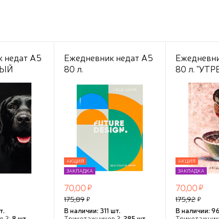
 недат А5
Ежедневник недат А5
Ежедневни
НЫЙ
80 л.
80 л. "УТ
,
"ФУТУРИСТИЧНЫЙ
КОФЕ - 1",
ст,цв.мел
ДИЗАЙН-2" 7БЦ
7БЦ,глянц.
ezione"
софт-
цвет.мело
тач+выбороч.лак,
обл.,TM"Pro
ТМ"Collezione"
АКЦИЯ
АКЦИЯ
ЗАКЛАДКА
ЗАКЛАДКА
70,00
70,00
175,89
175,92
т.
В наличии: 311 шт.
В наличии: 96
в 3:
8 шт.
Трикотажников 3:
285 шт.
Трикотажник