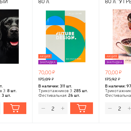
НЫЙ
80 л.
80 л. "УТ
,
"ФУТУРИСТИЧНЫЙ
КОФЕ - 1",
ст,цв.мел
ДИЗАЙН-2" 7БЦ
7БЦ,глянц.
ezione"
софт-
цвет.мело
тач+выбороч.лак,
обл.,TM"Pro
ТМ"Collezione"
АКЦИЯ
АКЦИЯ
ЗАКЛАДКА
ЗАКЛАДКА
70,00
70,00
175,89
175,92
т.
В наличии: 311 шт.
В наличии: 97
в 3:
8 шт.
Трикотажников 3:
285 шт.
Трикотажник
:
3 шт.
Фестивальная:
26 шт.
Фестивальна