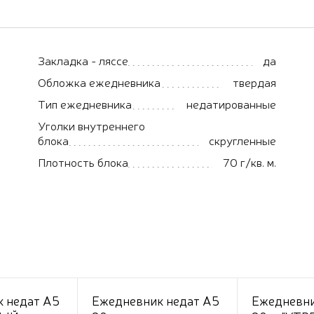
Закладка - ляссе
да
Обложка ежедневника
твердая
Тип ежедневника
недатированные
Уголки внутреннего
блока
скругленные
Плотность блока
70 г/кв. м.
 недат А5
Ежедневник недат А5
Ежедневни