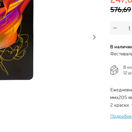
576,69
Next
В наличии
Фестивал
В к
12 ш
Ежедневни
ммx205 мм
2 краски,
поролоном
Подробне
форзац, п
термоусад