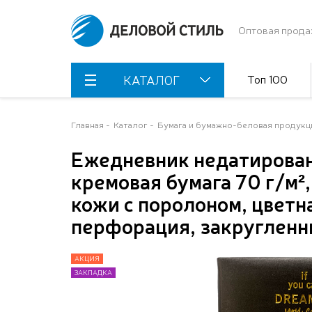
Оптовая прода
Топ 100
КАТАЛОГ
Главная
Каталог
Бумага и бумажно-беловая продукц
Ежедневник недатирован
кремовая бумага 70 г/м²,
кожи с поролоном, цветн
перфорация, закругленн
АКЦИЯ
АКЦИЯ
АКЦИЯ
ЗАКЛАДКА
ЗАКЛАДКА
ЗАКЛАДКА