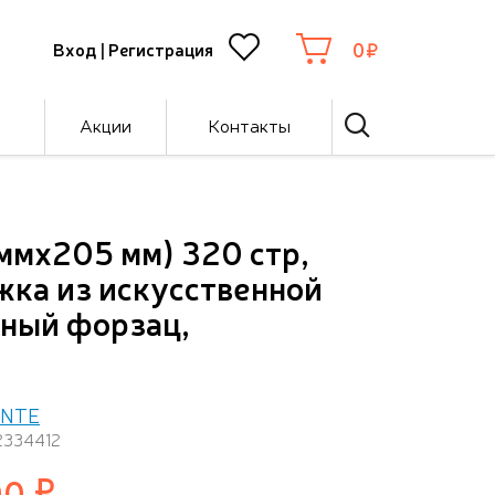
0
Вход
|
Регистрация
Акции
Контакты
ммx205 мм) 320 стр,
ожка из искусственной
рный форзац,
ENTE
2334412
00