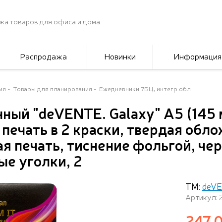
жа товаров для офиса и дома
Распродажа
Новинки
Информация
ия
Товары для планирования
Ежедневники 7БЦ, интегр.обл
ный "deVENTE. Galaxy" A5 (145 
 печать в 2 краски, твердая обл
ая печать, тиснение фольгой, че
ые уголки, 2
ТМ:
deV
Артикул: 
247,