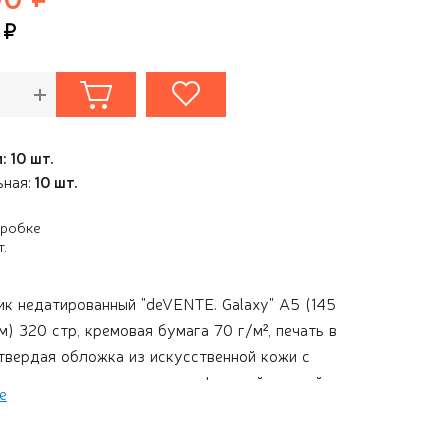
: 10 шт.
ьная:
10 шт.
оробке
т.
к недатированный "deVENTE. Galaxy" A5 (145
) 320 стр, кремовая бумага 70 г/м², печать в
 твердая обложка из искусственной кожи с
, цветная печать, тиснение фольгой, черный
е
ерфорация, закругленные уголки, 2 ляссе, в
очной пленке, черно-малиновый дизайн