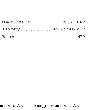
Уголки обложки
скругленные
Штрихкод
4657799096569
Вес, гр.
479
к недат А5
Ежедневник недат А5
Ежедневн