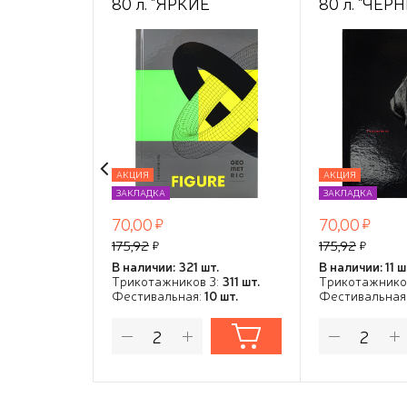
80 л. "ЯРКИЕ
80 л. "ЧЁР
АКЦЕНТЫ" 7БЦ
ЛАБРАДОР"
глянц. лам., цвет
7БЦ,контра
мелов.облож,
обл,ТМ"Coll
ТМ"Collezione"
АКЦИЯ
АКЦИЯ
ЗАКЛАДКА
ЗАКЛАДКА
70,00
70,00
175,92
175,92
В наличии: 321 шт.
В наличии: 11 ш
Трикотажников 3:
311 шт.
Трикотажнико
Фестивальная:
10 шт.
Фестивальная