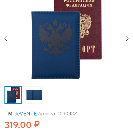
Previous
N
ТМ:
deVENTE
Артикул: 1030482
319,00