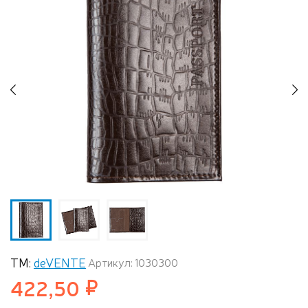
Previous
N
ТМ:
deVENTE
Артикул: 1030300
422,50