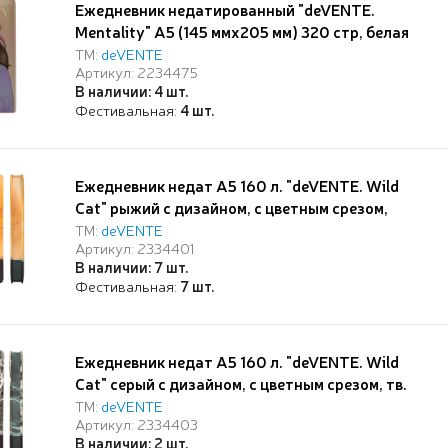
Ежедневник недатированный "deVENTE.
Mentality" A5 (145 ммx205 мм) 320 стр, белая
бумага 70 г/м², печать в 2 краски, твердая
ТМ:
deVENTE
Артикул: 2234475
обложка из искусственной кожи с поролоном,
В наличии: 4 шт.
цветная печать, отстрочка, перфорация,
Фестивальная:
4 шт.
закругленные уголки, 2 ляссе, в термоусадочн
Ежедневник недат А5 160 л. "deVENTE. Wild
Cat" рыжий с дизайном, с цветным срезом,
тв.обложка из искусственной кожи с
ТМ:
deVENTE
Артикул: 2334401
поролоном, цветная печать, отсрочка,
В наличии: 7 шт.
перфорация, закругленные уголки, 2 ляссе, в
Фестивальная:
7 шт.
термоусадочной пленке,
Ежедневник недат А5 160 л. "deVENTE. Wild
Cat" серый с дизайном, с цветным срезом, тв.
обложка из искусственной кожи с поролоном,
ТМ:
deVENTE
Артикул: 2334403
цветная печать, отсрочка, перфорация,
В наличии: 2 шт.