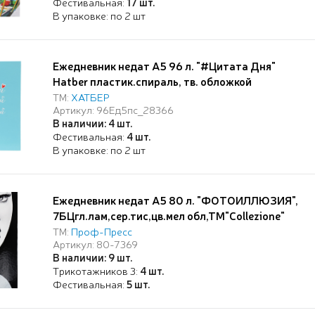
Фестивальная:
17 шт.
В упаковке: по 2 шт
Ежедневник недат А5 96 л. "#Цитата Дня"
Hatber пластик.спираль, тв. обложкой
ТМ:
ХАТБЕР
Артикул: 96Ед5пс_28366
В наличии: 4 шт.
Фестивальная:
4 шт.
В упаковке: по 2 шт
Ежедневник недат А5 80 л. "ФОТОИЛЛЮЗИЯ",
7БЦгл.лам,сер.тис,цв.мел обл,ТМ"Collezione"
ТМ:
Проф-Пресс
Артикул: 80-7369
В наличии: 9 шт.
Трикотажников 3:
4 шт.
Фестивальная:
5 шт.