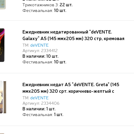
перфорация, закругленные уголки, 2 ляссе, в
Трикотажников 3:
22 шт.
термоусадочной пленке,
Фестивальная:
10 шт.
Ежедневник недатированный "deVENTE.
Galaxy" A5 (145 ммx205 мм) 320 стр, кремовая
бумага 70 г/м², печать в 2 краски, твердая
ТМ:
deVENTE
Артикул: 2334412
обложка из искусственной кожи с поролоном,
В наличии: 10 шт.
цветная печать, тиснение фольгой, черный
Фестивальная:
10 шт.
форзац, перфорация, закругленные уголки, 2
Ежедневник недат А5 "deVENTE. Greta" (145
ммx205 мм) 320 срт. коричнево-желтый с
цветами, с черным срезом, печать в 2 краски,
ТМ:
deVENTE
Артикул: 2334406
мягкая обложка из искусственной кожи,
В наличии: 1 шт.
цветная печать, горизонтальная резинка,
Фестивальная:
1 шт.
тиснение фольгой, перфорация, закругленные
уг