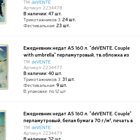
искусственной кожи с поролоном, цветная
ТМ:
deVENTE
Артикул: 2234478
печать, отстрочка, перфорация, закругленные
В наличии: 47 шт.
уголки, 2 ляссе, в термоусадочной пленке,
Трикотажников 3:
24 шт.
Фестивальная:
23 шт.
Ежедневник недат А5 160 л. "deVENTE. Couple
with umbrella" перламутровый, тв.обложка из
искусственной кожи с поролоном, цветная
ТМ:
deVENTE
Артикул: 2234477
печать, отстрочка, перфорация, закругленные
В наличии: 40 шт.
уголки, 2 ляссе, в термоусадочной пленке,
Трикотажников 3:
31 шт.
Фестивальная:
9 шт.
В упаковке: по 12 шт
Ежедневник недат А5 160 л. "deVENTE. Couple"
перламутровый, белая бумага 70 г/м², печать в
2 краски, тв.обложка из искусственной кожи с
ТМ:
deVENTE
Артикул: 2234479
поролоном, цветная печать, отстрочка,
В наличии: 32 шт.