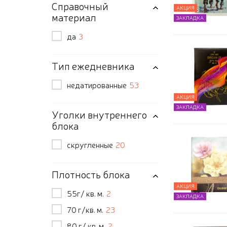
Справочный
АКЦИЯ
материал
ЗАКЛАДКА
да
3
Тип ежедневника
недатированные
53
АКЦИЯ
ЗАКЛАДКА
Уголки внутреннего
блока
скругленные
20
Плотность блока
АКЦИЯ
55г/ кв. м.
2
ЗАКЛАДКА
70 г/кв. м.
23
80 г/ кв. м.
2