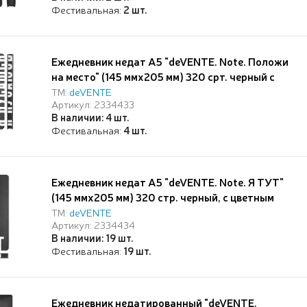
закругленные уголки, 2 ляссе, в
Фестивальная:
2 шт.
термоусадочной пленке,
Ежедневник недат А5 "deVENTE. Note. Положи
на место" (145 ммx205 мм) 320 срт. черный с
цветным срезом, печать в 2 краски, мягкая
ТМ:
deVENTE
Артикул: 2334433
обложка из искусственной кожи,
В наличии: 4 шт.
шелкография, черный форзац, перфорация,
Фестивальная:
4 шт.
закругленные уголки, 2 ляссе, в
термоусадочной пле
Ежедневник недат А5 "deVENTE. Note. Я ТУТ"
(145 ммx205 мм) 320 стр. черный, с цветным
срезом, мягкая обложка из искусственной
ТМ:
deVENTE
Артикул: 2334434
кожи, шелкография, черный форзац,
В наличии: 19 шт.
перфорация, закругленные уголки, 2 ляссе, в
Фестивальная:
19 шт.
термоусадочной пленке
Ежедневник недатированный "deVENTE.