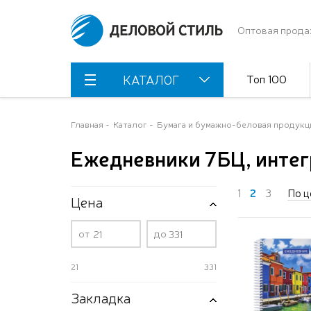
Оптовая прода
Топ 100
КАТАЛОГ
Главная
Каталог
Бумага и бумажно-беловая продукц
Ежедневники 7БЦ, интег
1
2
3
По ц
Цена
от
до
21
331
Закладка