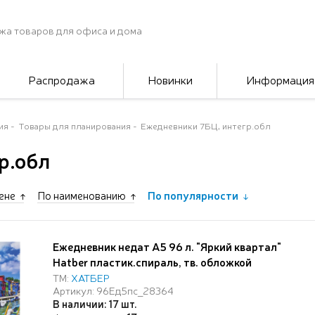
жа товаров для офиса и дома
Распродажа
Новинки
Информация
ия
Товары для планирования
Ежедневники 7БЦ, интегр.обл
р.обл
ене
По наименованию
По популярности
Ежедневник недат А5 96 л. "Яркий квартал"
Hatber пластик.спираль, тв. обложкой
ТМ:
ХАТБЕР
Артикул: 96Ед5пс_28364
В наличии: 17 шт.