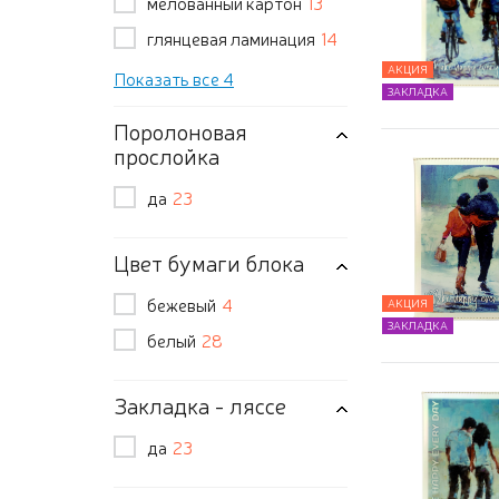
мелованный картон
13
глянцевая ламинация
14
АКЦИЯ
Показать все 4
ЗАКЛАДКА
Поролоновая
прослойка
да
23
Цвет бумаги блока
бежевый
4
АКЦИЯ
ЗАКЛАДКА
белый
28
Закладка - ляссе
да
23