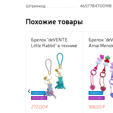
Штрихкод
4657784700198
Похожие товары
Брелок "deVENTE.
Брелок "de
Little Rabbit" в технике
Amai Menok
Resin Art с
технике Res
металлическим
металличес
кольцом-карабином и
кольцом-ка
шнурком из
цепочкой с
полиуретана в форме
форме серд
зайчика, ассорти 2
ассорти 5 
дизайна
НОВИНКА
НОВИНКА
ЗАКЛАДКА
ЗАКЛАДКА
272,00
188,00