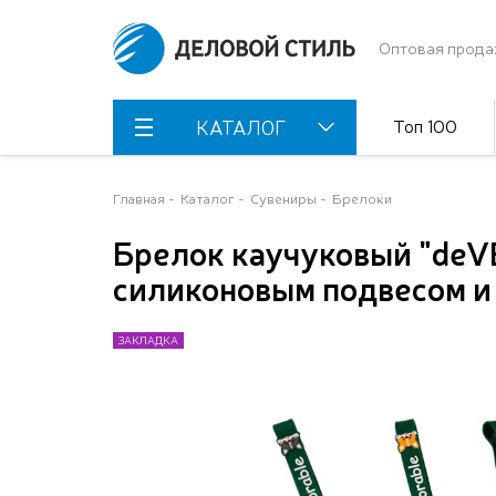
Оптовая прода
Топ 100
КАТАЛОГ
Главная
Каталог
Сувениры
Брелоки
Брелок каучуковый "deVE
силиконовым подвесом и 
ЗАКЛАДКА
ЗАКЛАДКА
ЗАКЛАДКА
ЗАКЛАДКА
ЗАКЛАДКА
ЗАКЛАДКА