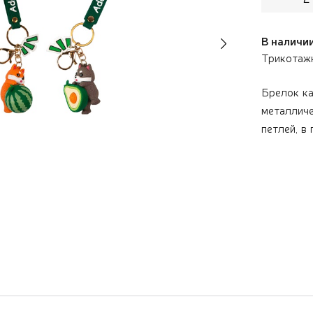
В наличии:
Next
Трикотажн
Брелок ка
металличе
петлей, в