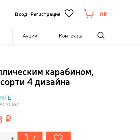
0
Вход
|
Регистрация
Акции
Контакты
аллическим карабином,
ссорти 4 дизайна
ENTE
 9020368
8