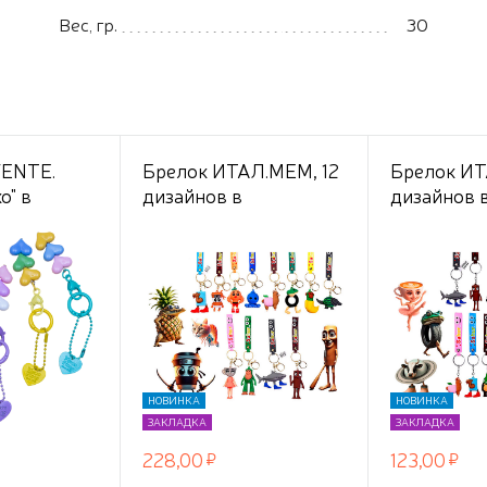
Вес, гр.
30
VENTE.
Брелок ИТАЛ.МЕМ, 12
Брелок ИТ
o" в
дизайнов в
дизайнов 
in Art с
ассортименте
ассортиме
ким
рабином и
 подвесом в
ец,
дизайнов
НОВИНКА
НОВИНКА
ЗАКЛАДКА
ЗАКЛАДКА
228,00
123,00