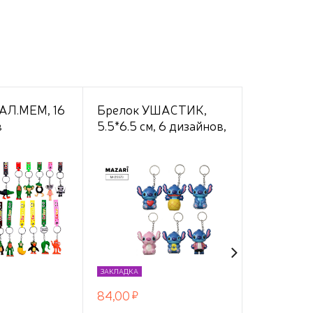
АЛ.МЕМ, 16
Брелок УШАСТИК,
Брелок "K
в
5.5*6.5 см, 6 дизайнов,
нте
ОПП-упаковка
ЗАКЛАДКА
ЗАКЛАДКА
84,00
248,77