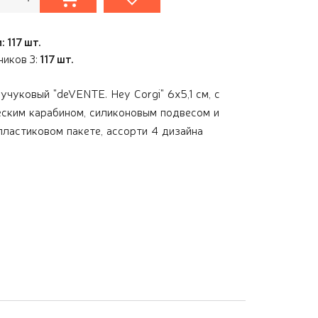
 117 шт.
иков 3:
117 шт.
учуковый "deVENTE. Hey Corgi" 6x5,1 cм, с
ским карабином, силиконовым подвесом и
 пластиковом пакете, ассорти 4 дизайна