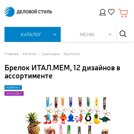
КАТАЛОГ
МЕНЮ
Главная
Каталог
Сувениры
Брелоки
Брелок ИТАЛ.МЕМ, 12 дизайнов в
ассортименте
НОВИНКА
НОВИНКА
ЗАКЛАДКА
ЗАКЛАДКА