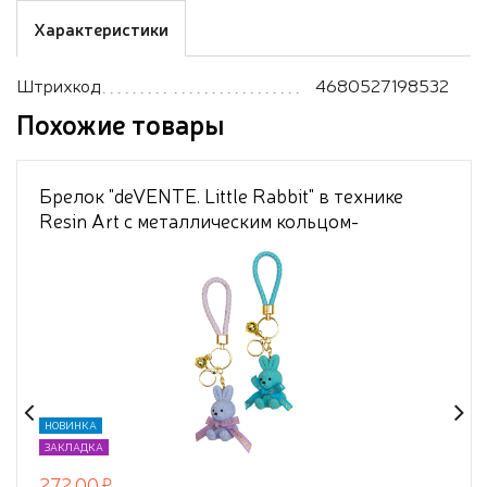
Характеристики
Штрихкод
4680527198532
Похожие товары
Брелок "deVENTE. Little Rabbit" в технике
Resin Art с металлическим кольцом-
карабином и шнурком из полиуретана в
форме зайчика, ассорти 2 дизайна
НОВИНКА
ЗАКЛАДКА
272,00