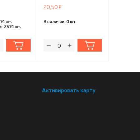
20,50
263,00
74 шт.
В наличии: 0 шт.
В наличии: 5
я:
2574 шт.
Фестивальн
Активировать карту