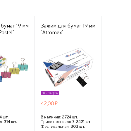
 бумаг 19 мм
Зажим для бумаг 19 мм
astel"
"Attomex"
0 л,
металлический
сорти, 12
толщина скрепления
онной
до 7 мм, черный,
ЗАКЛАДКА
42,00
4 шт.
В наличии: 2724 шт.
я:
314 шт.
Трикотажников 3:
2421 шт.
Фестивальная:
303 шт.