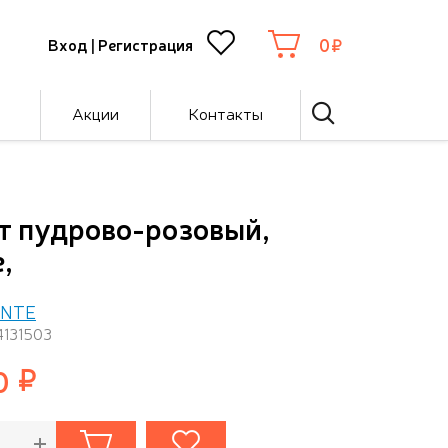
0
Вход
|
Регистрация
Акции
Контакты
ет пудрово-розовый,
,
ENTE
4131503
0