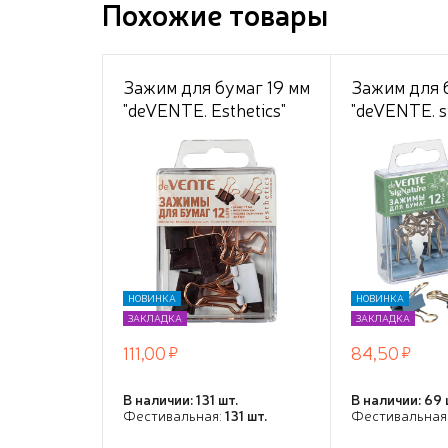
Похожие товары
Зажим для бумаг 19 мм
Зажим для 
"deVENTE. Esthetics"
"deVENTE. 
металлический,
метал. цвет
толщина скрепления
сумеречный
до 8 мм, 12 шт в
толщина ск
пластиковой коробке,
до 8 мм, 12 
ассорти 2 цвета
пластиково
(бургунди и
лавандово-
пепельный)
НОВИНКА
НОВИНКА
ЗАКЛАДКА
ЗАКЛАДКА
111,00
84,50
В наличии: 131 шт.
В наличии: 69 
Фестивальная:
131 шт.
Фестивальная