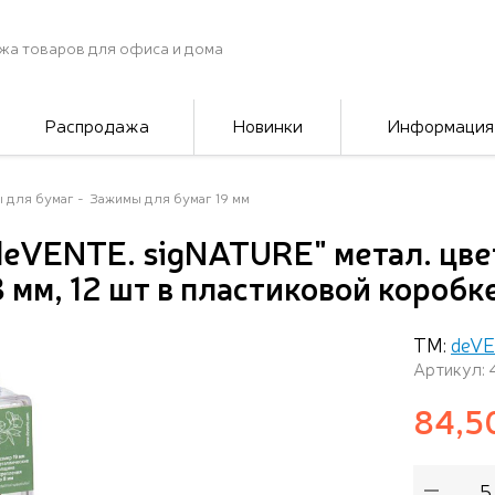
жа товаров для офиса и дома
Распродажа
Новинки
Информация
 для бумаг
Зажимы для бумаг 19 мм
deVENTE. sigNATURE" метал. цв
мм, 12 шт в пластиковой коробке
ТМ:
deV
Артикул: 
84,5