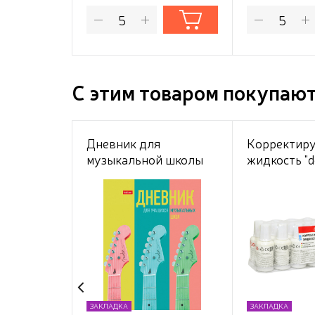
С этим товаром покупаю
Дневник для
Корректир
музыкальной школы
жидкость "
48 листов твёрдый
20 мл,
переплет
быстросохн
"Музыкальное
бутылочке 
настроение" 2-х цв.
кисточкой, 
блок Со справ.инф
пластиково
ЗАКЛАДКА
ЗАКЛАДКА