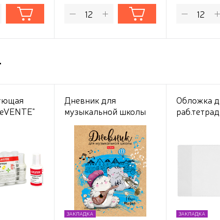
т
ующая
Дневник для
Обложка д
deVENTE"
музыкальной школы
раб.тетрад
48 листов твёрдый
4 кл. "DPSk
ущая, в
переплет
217х425мм
с
"Приключения кота
универсал
в
Пирожка" 2-х цв. блок
ПВХ110мкм
м поддоне
Со справ.инф
индивидуа
маркировк
ЗАКЛАДКА
ЗАКЛАДКА