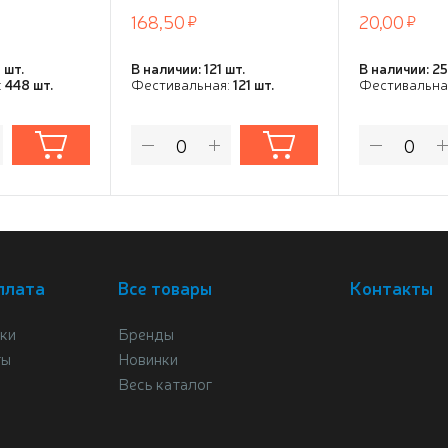
168,50
20,00
 шт.
В наличии: 121 шт.
В наличии: 25
:
448 шт.
Фестивальная:
121 шт.
Фестивальна
плата
Все товары
Контакты
ки
Бренды
ты
Новинки
Весь каталог