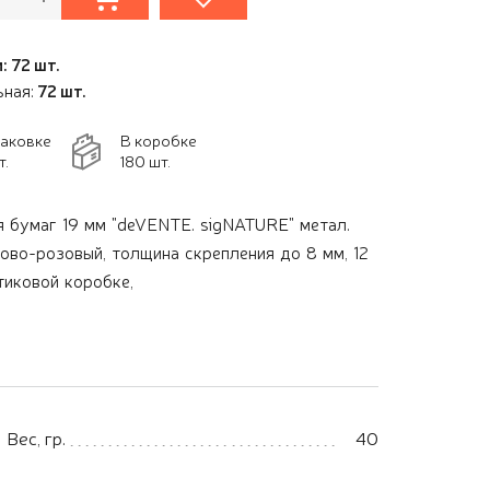
: 72 шт.
ьная:
72 шт.
паковке
В коробке
т.
180 шт.
 бумаг 19 мм "deVENTE. sigNATURE" метал.
ово-розовый, толщина скрепления до 8 мм, 12
тиковой коробке,
Вес, гр.
40