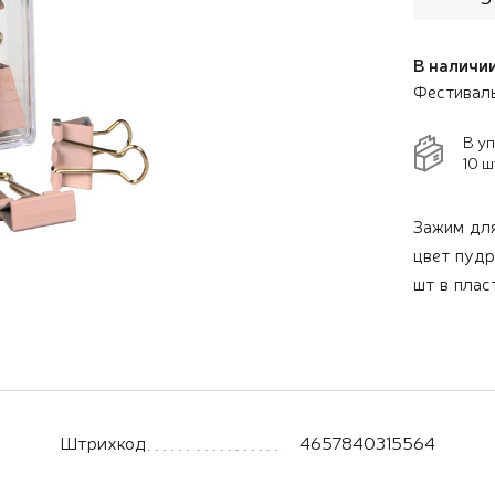
В наличии
Фестивал
В у
10 ш
Зажим для
цвет пудр
шт в плас
Штрихкод
4657840315564