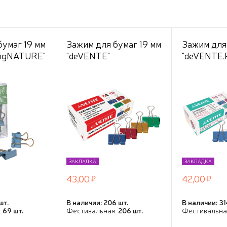
бумаг 19 мм
Зажим для бумаг 19 мм
Зажим для
sigNATURE"
"deVENTE"
"deVENTE.P
металлический,
метал. на 6
 синий,
толщина скрепления
цветной ас
репления
до 6 мм, цветной
шт в карт
шт в
ассорти, 12 шт в
коробке
й коробке,
картонной коробке
ЗАКЛАДКА
ЗАКЛАДКА
43,00
42,00
шт.
В наличии: 206 шт.
В наличии: 31
:
69 шт.
Фестивальная:
206 шт.
Фестивальна