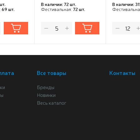
шт.
В наличии: 72 шт.
В наличии: 31
:
69 шт.
Фестивальная:
72 шт.
Фестивальна
плата
Все товары
Контакты
ки
Бренды
ты
Новинки
Весь каталог