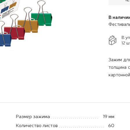
В наличии
Фестивал
В у
12 ш
Зажим для
толщина с
картонно
Размер зажима
19 мм
Количество листов
60