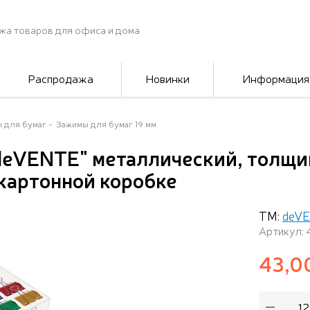
жа товаров для офиса и дома
Распродажа
Новинки
Информация
 для бумаг
Зажимы для бумаг 19 мм
deVENTE" металлический, толщин
 картонной коробке
ТМ:
deV
Артикул: 
43,0