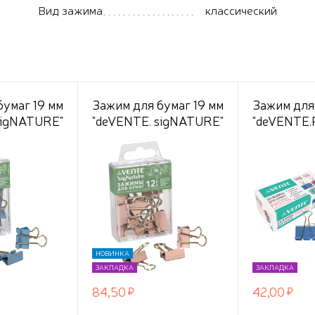
Вид зажима
классический
бумаг 19 мм
Зажим для бумаг 19 мм
Зажим для
sigNATURE"
"deVENTE. sigNATURE"
"deVENTE.P
метал. цвет пудрово-
метал. на 6
 синий,
розовый, толщина
цветной ас
репления
скрепления до 8 мм, 12
шт в карт
шт в
шт в пластиковой
коробке
й коробке,
коробке,
НОВИНКА
ЗАКЛАДКА
ЗАКЛАДКА
84,50
42,00