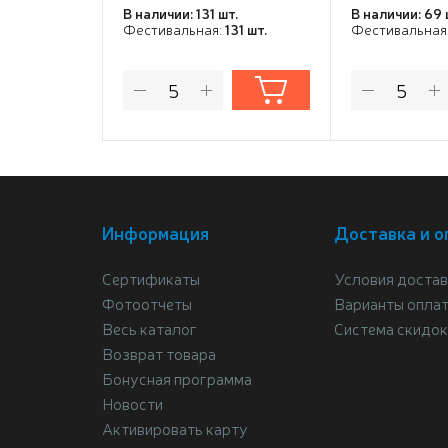
В наличии: 131 шт.
В наличии: 69 
Фестивальная:
131 шт.
Фестивальная
Информация
Доставка и о
Сертификаты
Условия достав
Фотоотчеты
Варианты опла
Весь каталог
Система скидок
Возврат товара
Бонусная программа
Новости
Активировать карту