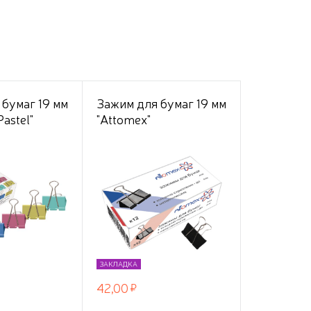
 бумаг 19 мм
Зажим для бумаг 19 мм
astel"
"Attomex"
0 л,
металлический
сорти, 12
толщина скрепления
онной
до 7 мм, черный,
ЗАКЛАДКА
42,00