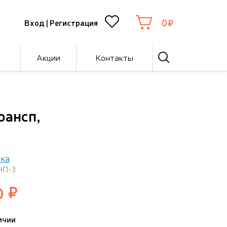
0
Вход
|
Регистрация
Акции
Контакты
рансп,
ка
НП-3
0
ичии