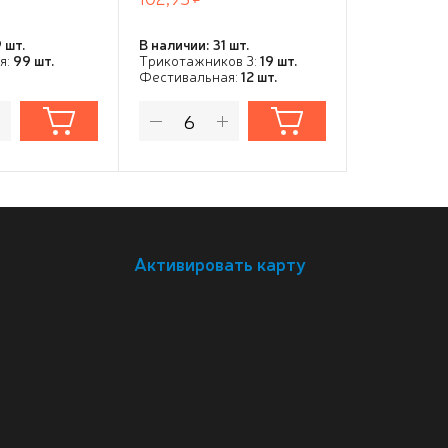
 шт.
В наличии: 31 шт.
В наличии: 1
я:
99 шт.
Трикотажников 3:
19 шт.
Фестивальн
Фестивальная:
12 шт.
Активировать карту