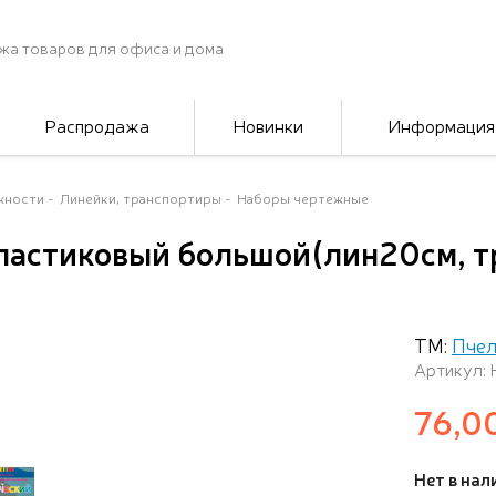
жа товаров для офиса и дома
Распродажа
Новинки
Информация
жности
Линейки, транспортиры
Наборы чертежные
ластиковый большой(лин20см, т
ТМ:
Пчел
Артикул: 
76,0
Нет в нал