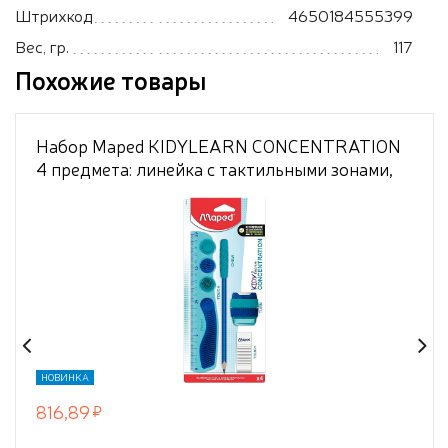
Штрихкод
4650184555399
Вес, гр.
117
Похожие товары
Набор Maped KIDYLEARN CONCENTRATION
4 предмета: линейка с тактильными зонами,
карандаш с жевательной насадкой
антистресс, точилка с текстурированной
поверхностью, ластик, в упаковке с подвесом
НОВИНКА
816,89