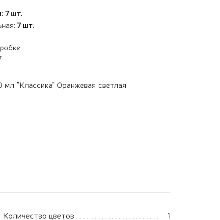
: 7 шт.
ьная:
7 шт.
оробке
т.
 мл "Классика" Оранжевая светлая
Количество цветов
1