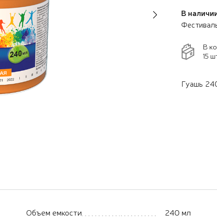
В наличии
Next
Фестивал
В к
15 ш
Гуашь 240
Объем емкости
240 мл