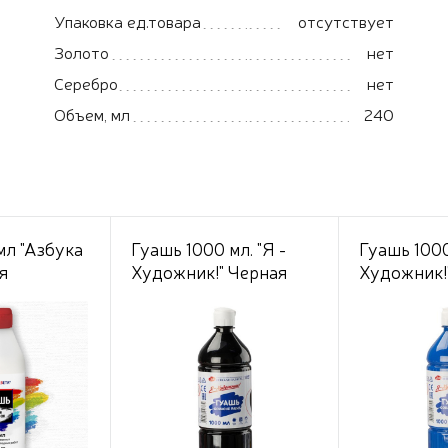
Упаковка ед.товара
отсутствует
Золото
нет
Серебро
нет
Объем, мл
240
мл "Азбука
Гуашь 1000 мл. "Я -
Гуашь 1000
я
Художник!" Черная
Художник!