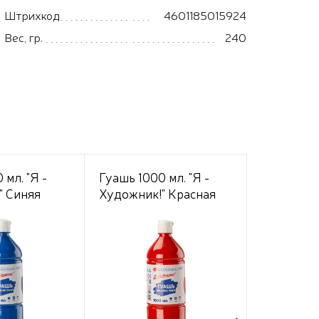
Штрихкод
4601185015924
Вес, гр.
240
 мл. "Я -
Гуашь 1000 мл. "Я -
Гуашь 100
" Синяя
Художник!" Красная
Художник
Коричнев