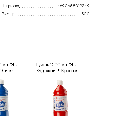
Штрихкод
4690688019249
Вес, гр.
500
 мл. "Я -
Гуашь 1000 мл. "Я -
Гуашь 100
" Синяя
Художник!" Красная
Художник
Коричнев