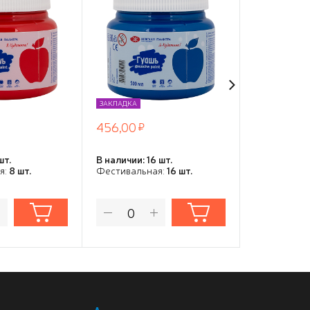
штук) цен
НОВИНКА
ЗАКЛАДКА
ЗАКЛАДКА
456,00
65,00
шт.
В наличии: 16 шт.
В наличии: 5
я:
8 шт.
Фестивальная:
16 шт.
Фестивальн