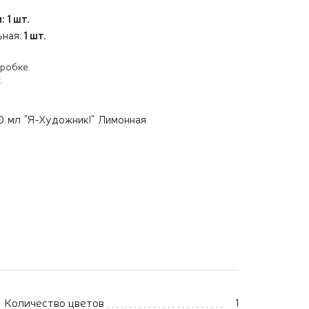
 1 шт.
ьная:
1 шт.
оробке
.
 мл "Я-Художник!" Лимонная
Количество цветов
1