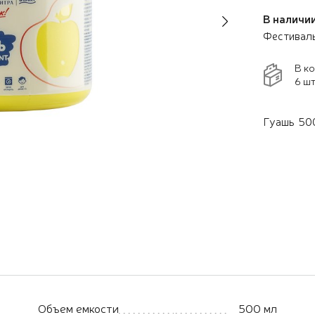
В наличии:
Next
Фестивал
В к
6 шт
Гуашь 500
Объем емкости
500 мл