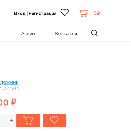
0
Вход
|
Регистрация
Акции
Контакты
удожник
23024214
00