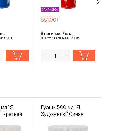
ЗАКЛАДКА
ЗАКЛАДКА
881,00
881,00
шт.
В наличии: 7 шт.
В наличии: 9
я:
8 шт.
Фестивальная:
7 шт.
Фестивальн
мл "Я-
Гуашь 500 мл "Я-
Клейкая 
" Красная
Художник!" Синяя
упаковоч
48мм*66м
прозрачна