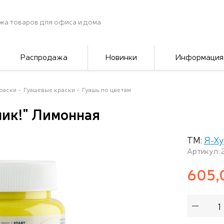
жа товаров для офиса и дома
Распродажа
Новинки
Информация
раски
Гуашевые краски
Гуашь по цветам
ик!" Лимонная
ТМ:
Я-Х
Артикул: 
605,