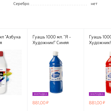
Серебро
нет
мл "Азбука
Гуашь 1000 мл. "Я -
Гуашь 1000
я
Художник!" Синяя
Художник!
ЗАКЛАДКА
ЗАКЛАДКА
881,00
881,00