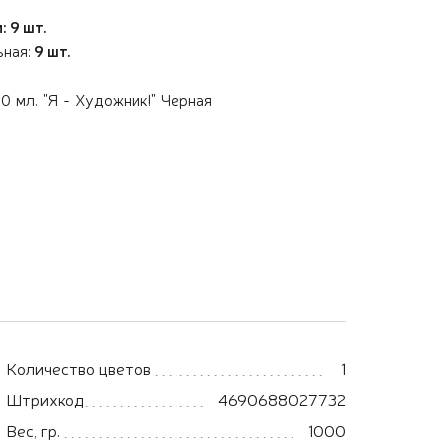
: 9 шт.
ьная:
9 шт.
0 мл. "Я - Художник!" Черная
Количество цветов
1
Штрихкод
4690688027732
Вес, гр.
1000