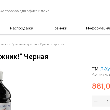
жа товаров для офиса и дома
Распродажа
Новинки
Информация
раски
Гуашевые краски
Гуашь по цветам
ожник!" Черная
ТМ:
Я-Х
Артикул: 
881,