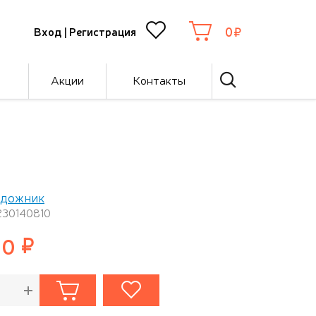
0
Вход
|
Регистрация
Акции
Контакты
удожник
230140810
00